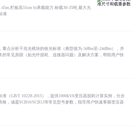
5m,栏板高55cm b)承载能力:标载30-35吨,最大允
标准
点分析千兆光模块的收光标准（典型值为-3dBm至-24dBm），并
常的常见原因（如光纤损耗、连接器问题）及解决方案，帮助用户快
/T 10228-2015），提供1000kVA变压器损耗计算实例，分步
，涵盖SCB10/SCB13等常见型号参数，指导用户快速掌握变压器