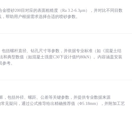
砂200目对应的表面粗糙度（Ra 3.2-6.3μm），并对比不同目数
业实践，帮助用户根据需求选择合适的喷砂参数。
力，包括螺杆直径、钻孔尺寸等参数，并依据专业标准（如《混凝土结
方法和典型数值（如混凝土强度C30下设计值约80kN）。内容涵盖安装
员参考。
底孔计算，包括外径、螺距、公差等关键参数，并提供专业数据来源
孔尺寸的常见疑问，通过公式推导给出精确推荐值（Φ5.18mm），并附加工艺