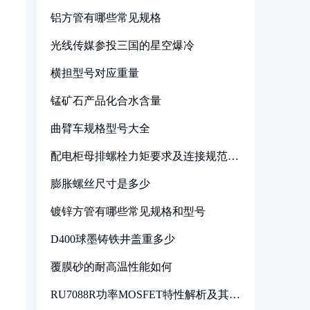
铝方管有哪些常见规格
光线传媒参投三国的星空爆冷
横担型号对应重量
锰矿石产品化合水含量
曲臂车规格型号大全
配电柜母排螺栓力矩要求及连接规范详
解
膨胀螺丝尺寸是多少
镀锌方管有哪些常见规格和型号
D400球墨铸铁井盖重多少
覆膜砂的耐高温性能如何
RU7088R功率MOSFET特性解析及其在
可调电源设计中的实践