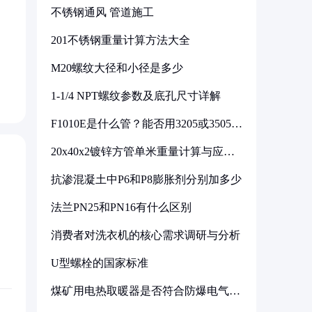
不锈钢通风 管道施工
201不锈钢重量计算方法大全
M20螺纹大径和小径是多少
1-1/4 NPT螺纹参数及底孔尺寸详解
F1010E是什么管？能否用3205或3505代
换
20x40x2镀锌方管单米重量计算与应用
分析
抗渗混凝土中P6和P8膨胀剂分别加多少
法兰PN25和PN16有什么区别
消费者对洗衣机的核心需求调研与分析
U型螺栓的国家标准
煤矿用电热取暖器是否符合防爆电气设
备标准