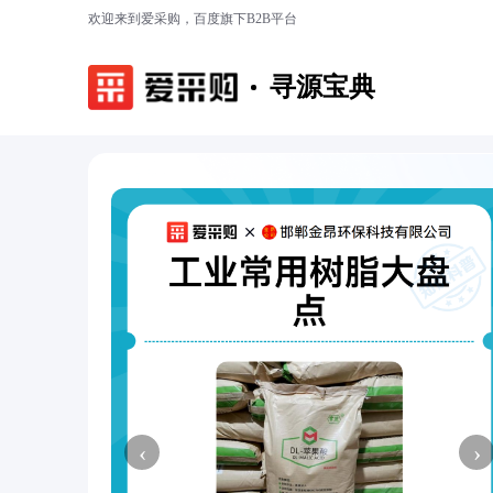
欢迎来到爱采购，百度旗下B2B平台
寻源宝典
‹
›