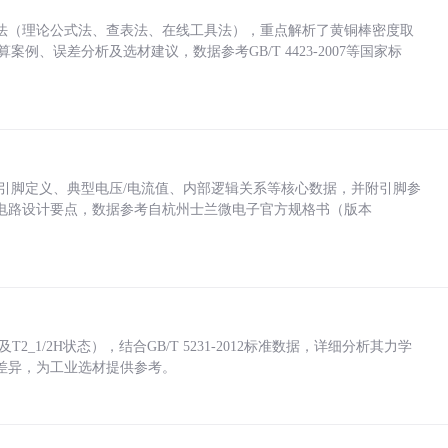
法（理论公式法、查表法、在线工具法），重点解析了黄铜棒密度取
计算案例、误差分析及选材建议，数据参考GB/T 4423-2007等国家标
括各引脚定义、典型电压/电流值、内部逻辑关系等核心数据，并附引脚参
电路设计要点，数据参考自杭州士兰微电子官方规格书（版本
_1/2H状态），结合GB/T 5231-2012标准数据，详细分析其力学
差异，为工业选材提供参考。