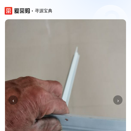
寻源宝典
‹
›