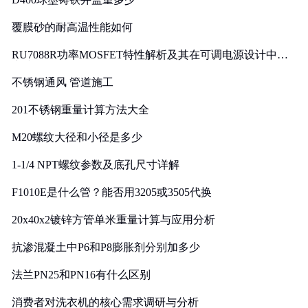
覆膜砂的耐高温性能如何
RU7088R功率MOSFET特性解析及其在可调电源设计中的
实践
不锈钢通风 管道施工
201不锈钢重量计算方法大全
M20螺纹大径和小径是多少
1-1/4 NPT螺纹参数及底孔尺寸详解
F1010E是什么管？能否用3205或3505代换
20x40x2镀锌方管单米重量计算与应用分析
抗渗混凝土中P6和P8膨胀剂分别加多少
法兰PN25和PN16有什么区别
消费者对洗衣机的核心需求调研与分析