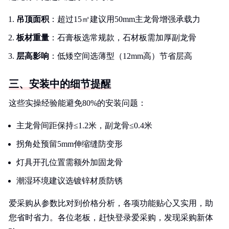
吊顶面积
：超过15㎡建议用50mm主龙骨增强承载力
板材重量
：石膏板选常规款，石材板需加厚副龙骨
层高影响
：低矮空间选薄型（12mm高）节省层高
三、安装中的细节提醒
这些实操经验能避免80%的安装问题：
主龙骨间距保持≤1.2米，副龙骨≤0.4米
拐角处预留5mm伸缩缝防变形
灯具开孔位置需额外加固龙骨
潮湿环境建议选镀锌材质防锈
爱采购从参数比对到价格分析，各项功能贴心又实用，助
您省时省力。各位老板，赶快登录爱采购，发现采购新体