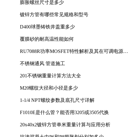
膨胀螺丝尺寸是多少
镀锌方管有哪些常见规格和型号
D400球墨铸铁井盖重多少
覆膜砂的耐高温性能如何
RU7088R功率MOSFET特性解析及其在可调电源设
计中的实践
不锈钢通风 管道施工
201不锈钢重量计算方法大全
M20螺纹大径和小径是多少
1-1/4 NPT螺纹参数及底孔尺寸详解
F1010E是什么管？能否用3205或3505代换
20x40x2镀锌方管单米重量计算与应用分析
抗渗混凝土中P6和P8膨胀剂分别加多少