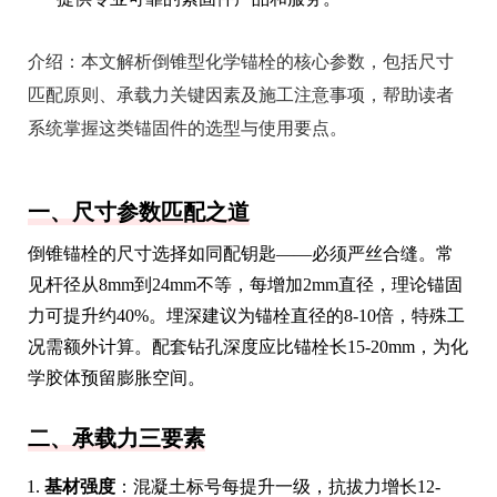
介绍：
本文解析倒锥型化学锚栓的核心参数，包括尺寸
匹配原则、承载力关键因素及施工注意事项，帮助读者
系统掌握这类锚固件的选型与使用要点。
一、尺寸参数匹配之道
倒锥锚栓的尺寸选择如同配钥匙——必须严丝合缝。常
见杆径从8mm到24mm不等，每增加2mm直径，理论锚固
力可提升约40%。埋深建议为锚栓直径的8-10倍，特殊工
况需额外计算。配套钻孔深度应比锚栓长15-20mm，为化
学胶体预留膨胀空间。
二、承载力三要素
基材强度
：混凝土标号每提升一级，抗拔力增长12-