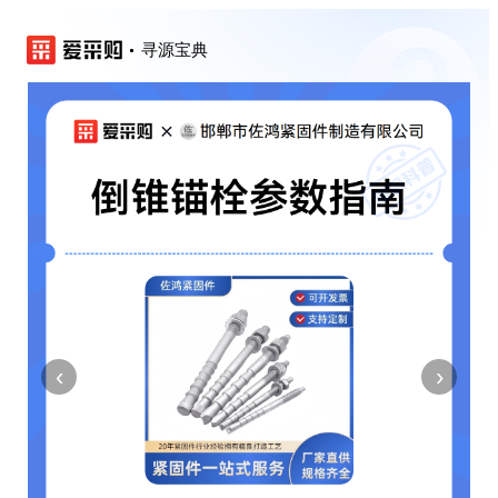
寻源宝典
‹
›