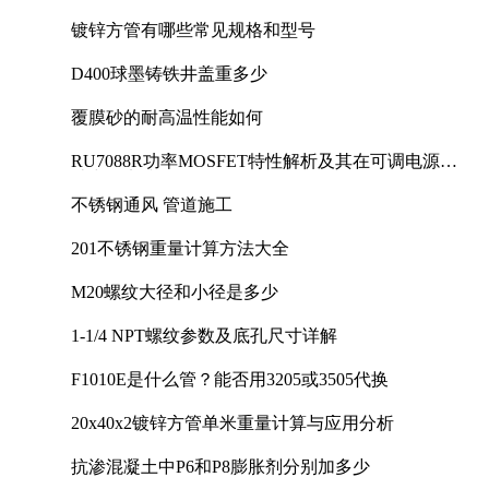
镀锌方管有哪些常见规格和型号
D400球墨铸铁井盖重多少
覆膜砂的耐高温性能如何
RU7088R功率MOSFET特性解析及其在可调电源设
计中的实践
不锈钢通风 管道施工
201不锈钢重量计算方法大全
M20螺纹大径和小径是多少
1-1/4 NPT螺纹参数及底孔尺寸详解
F1010E是什么管？能否用3205或3505代换
20x40x2镀锌方管单米重量计算与应用分析
抗渗混凝土中P6和P8膨胀剂分别加多少