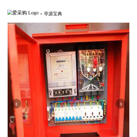
寻源宝典
‹
›