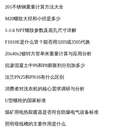
201不锈钢重量计算方法大全
M20螺纹大径和小径是多少
1-1/4 NPT螺纹参数及底孔尺寸详解
F1010E是什么管？能否用3205或3505代换
20x40x2镀锌方管单米重量计算与应用分析
抗渗混凝土中P6和P8膨胀剂分别加多少
法兰PN25和PN16有什么区别
消费者对洗衣机的核心需求调研与分析
U型螺栓的国家标准
煤矿用电热取暖器是否符合防爆电气设备标准
照明母线槽的主要作用是什么