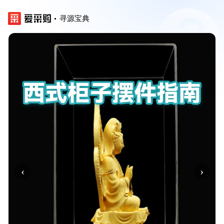
寻源宝典
‹
›