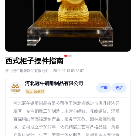
西式柜子摆件指南
河北冠午铜雕制品有限公司
·
2026-04-13 05:35:07
河北冠午铜雕制品有限公司
咨询
进店
法人:耿向红
河北冠午铜雕制品有限公司位于河北省保定市唐县经济开
发区，专注铜雕工艺制造，主营心经缸、花纹铜缸、浮雕
百福铜缸等高端定制产品，服务于宗教、园林及装饰领
域。公司成立于2022年，依托精湛工艺与严格品控，为客
户提供设计、生产、安装一体化服务，是华北地区专业铜