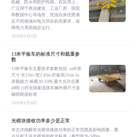
机械、防火和防护性能。在应用上，
广泛用于商业建筑、工业厂房、医院
和数据中心等场所，凭借自身优势满
足不同领域对电力供应的高要求，保
障电力系统稳定运行。
2026年8月4日
13米平板车的标准尺寸和载重参
数
13米平板车主要技术参数包括: a)外形
尺寸:长13m×宽2.45m,栏板高55cm b)
承载能力:标载30-35吨,最大允许总重
49吨 c)符合国家道路车辆外廓尺寸及
轴荷限值标准
2026年8月4日
光模块接收功率多少是正常
本文详细解答光模块接收功率的正常范围及影响因素，重
点分析千兆光模块的收光标准（典型值为-3dBm