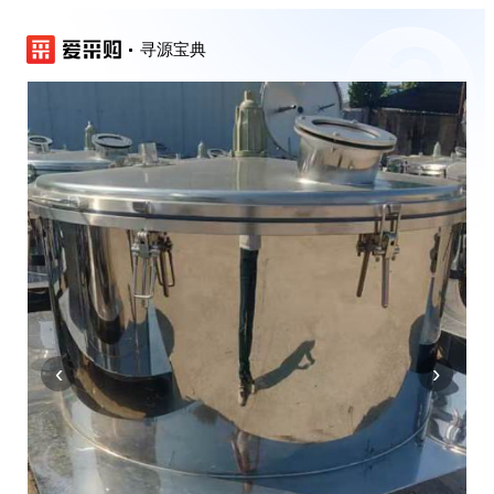
寻源宝典
‹
›