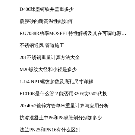
D400球墨铸铁井盖重多少
覆膜砂的耐高温性能如何
RU7088R功率MOSFET特性解析及其在可调电源设
计中的实践
不锈钢通风 管道施工
201不锈钢重量计算方法大全
M20螺纹大径和小径是多少
1-1/4 NPT螺纹参数及底孔尺寸详解
F1010E是什么管？能否用3205或3505代换
20x40x2镀锌方管单米重量计算与应用分析
抗渗混凝土中P6和P8膨胀剂分别加多少
法兰PN25和PN16有什么区别