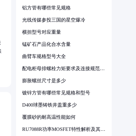
铝方管有哪些常见规格
光线传媒参投三国的星空爆冷
横担型号对应重量
能
锰矿石产品化合水含量
胀
曲臂车规格型号大全
配电柜母排螺栓力矩要求及连接规范详
解
膨胀螺丝尺寸是多少
镀锌方管有哪些常见规格和型号
D400球墨铸铁井盖重多少
覆膜砂的耐高温性能如何
RU7088R功率MOSFET特性解析及其在
可调电源设计中的实践