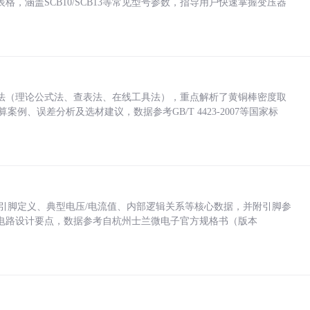
，涵盖SCB10/SCB13等常见型号参数，指导用户快速掌握变压器
法（理论公式法、查表法、在线工具法），重点解析了黄铜棒密度取
计算案例、误差分析及选材建议，数据参考GB/T 4423-2007等国家标
括各引脚定义、典型电压/电流值、内部逻辑关系等核心数据，并附引脚参
电路设计要点，数据参考自杭州士兰微电子官方规格书（版本