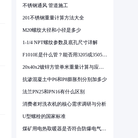
不锈钢通风 管道施工
201不锈钢重量计算方法大全
M20螺纹大径和小径是多少
1-1/4 NPT螺纹参数及底孔尺寸详解
F1010E是什么管？能否用3205或3505代
换
20x40x2镀锌方管单米重量计算与应用
分析
抗渗混凝土中P6和P8膨胀剂分别加多少
法兰PN25和PN16有什么区别
消费者对洗衣机的核心需求调研与分析
U型螺栓的国家标准
煤矿用电热取暖器是否符合防爆电气设
备标准