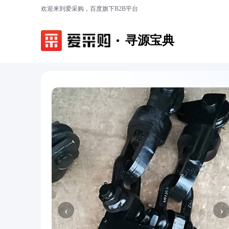
欢迎来到爱采购，百度旗下B2B平台
寻源宝典
‹
›