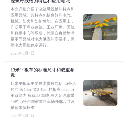
浇筑母线槽的特点和应用领域
本文详细介绍了浇筑母线槽的特点和
应用领域。其特点包括良好的电气、
机械、防火和防护性能。在应用上，
广泛用于商业建筑、工业厂房、医院
和数据中心等场所，凭借自身优势满
足不同领域对电力供应的高要求，保
障电力系统稳定运行。
2026年8月4日
13米平板车的标准尺寸和载重参
数
13米平板车主要技术参数包括: a)外形
尺寸:长13m×宽2.45m,栏板高55cm b)
承载能力:标载30-35吨,最大允许总重
49吨 c)符合国家道路车辆外廓尺寸及
轴荷限值标准
2026年8月4日