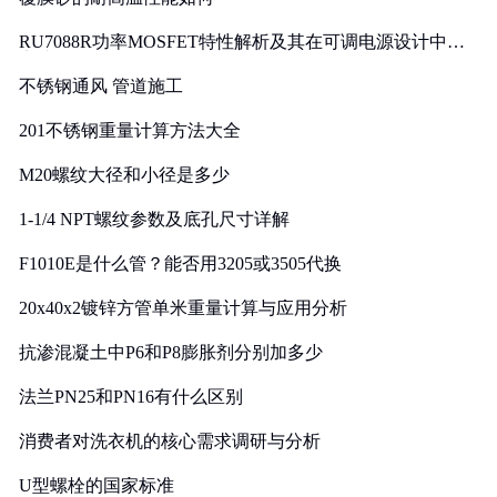
RU7088R功率MOSFET特性解析及其在可调电源设计中的
实践
不锈钢通风 管道施工
201不锈钢重量计算方法大全
M20螺纹大径和小径是多少
1-1/4 NPT螺纹参数及底孔尺寸详解
F1010E是什么管？能否用3205或3505代换
20x40x2镀锌方管单米重量计算与应用分析
抗渗混凝土中P6和P8膨胀剂分别加多少
法兰PN25和PN16有什么区别
消费者对洗衣机的核心需求调研与分析
U型螺栓的国家标准