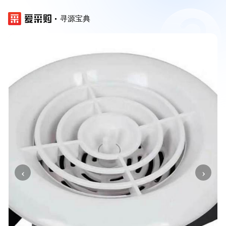
寻源宝典
‹
›