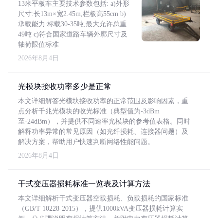
13米平板车主要技术参数包括: a)外形
尺寸:长13m×宽2.45m,栏板高55cm b)
承载能力:标载30-35吨,最大允许总重
49吨 c)符合国家道路车辆外廓尺寸及
轴荷限值标准
2026年8月4日
光模块接收功率多少是正常
本文详细解答光模块接收功率的正常范围及影响因素，重
点分析千兆光模块的收光标准（典型值为-3dBm
至-24dBm），并提供不同速率光模块的参考值表格。同时
解释功率异常的常见原因（如光纤损耗、连接器问题）及
解决方案，帮助用户快速判断网络性能问题。
2026年8月4日
干式变压器损耗标准一览表及计算方法
本文详细解析干式变压器空载损耗、负载损耗的国家标准
（GB/T 10228-2015），提供1000kVA变压器损耗计算实