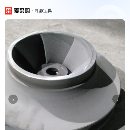
寻源宝典
‹
›