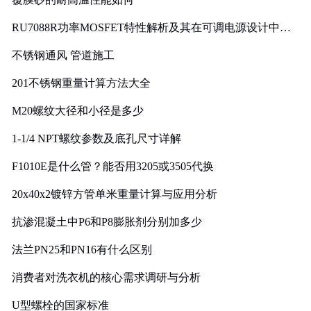
RU7088R功率MOSFET特性解析及其在可调电源设计中的
实践
不锈钢通风 管道施工
201不锈钢重量计算方法大全
M20螺纹大径和小径是多少
1-1/4 NPT螺纹参数及底孔尺寸详解
F1010E是什么管？能否用3205或3505代换
20x40x2镀锌方管单米重量计算与应用分析
抗渗混凝土中P6和P8膨胀剂分别加多少
法兰PN25和PN16有什么区别
消费者对洗衣机的核心需求调研与分析
U型螺栓的国家标准