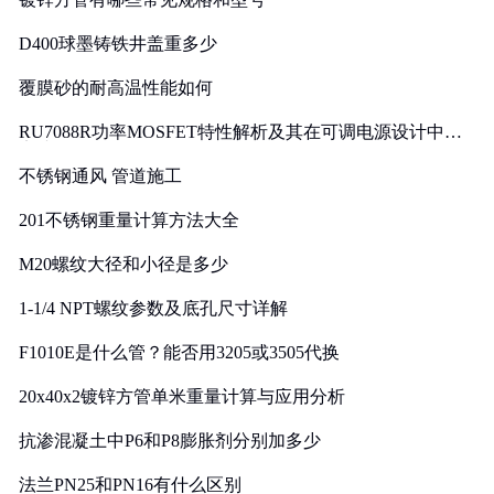
D400球墨铸铁井盖重多少
覆膜砂的耐高温性能如何
RU7088R功率MOSFET特性解析及其在可调电源设计中的
实践
不锈钢通风 管道施工
201不锈钢重量计算方法大全
M20螺纹大径和小径是多少
1-1/4 NPT螺纹参数及底孔尺寸详解
F1010E是什么管？能否用3205或3505代换
20x40x2镀锌方管单米重量计算与应用分析
抗渗混凝土中P6和P8膨胀剂分别加多少
法兰PN25和PN16有什么区别