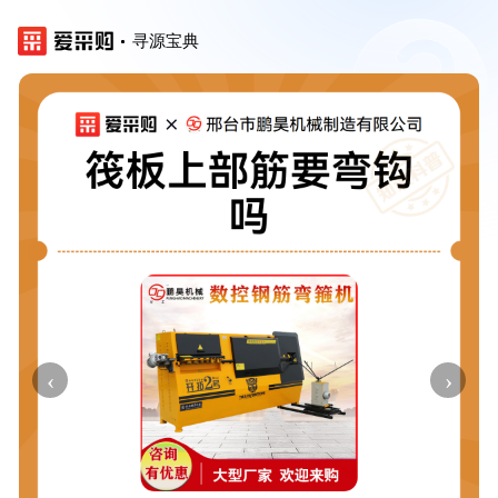
寻源宝典
‹
›