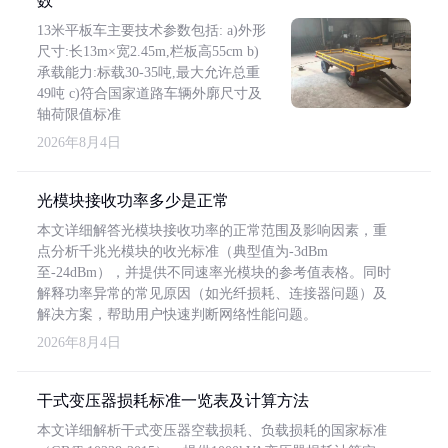
数
13米平板车主要技术参数包括: a)外形
尺寸:长13m×宽2.45m,栏板高55cm b)
承载能力:标载30-35吨,最大允许总重
49吨 c)符合国家道路车辆外廓尺寸及
轴荷限值标准
2026年8月4日
光模块接收功率多少是正常
本文详细解答光模块接收功率的正常范围及影响因素，重
点分析千兆光模块的收光标准（典型值为-3dBm
至-24dBm），并提供不同速率光模块的参考值表格。同时
解释功率异常的常见原因（如光纤损耗、连接器问题）及
解决方案，帮助用户快速判断网络性能问题。
2026年8月4日
干式变压器损耗标准一览表及计算方法
本文详细解析干式变压器空载损耗、负载损耗的国家标准