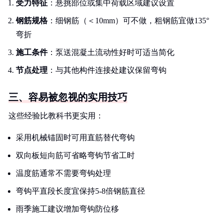
受力特征
：悬挑部位或集中荷载区域建议设置
钢筋规格
：细钢筋（＜10mm）可不做，粗钢筋宜做135°
弯折
施工条件
：泵送混凝土流动性好时可适当简化
节点处理
：与其他构件连接处建议保留弯钩
三、容易被忽视的实用技巧
这些经验比教科书更实用：
采用机械锚固时可用直筋替代弯钩
双向板短向筋可省略弯钩节省工时
温度筋通常不需要弯钩处理
弯钩平直段长度宜保持5-8倍钢筋直径
雨季施工建议增加弯钩防位移