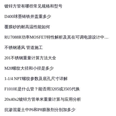
镀锌方管有哪些常见规格和型号
D400球墨铸铁井盖重多少
覆膜砂的耐高温性能如何
RU7088R功率MOSFET特性解析及其在可调电源设计中的
实践
不锈钢通风 管道施工
201不锈钢重量计算方法大全
M20螺纹大径和小径是多少
1-1/4 NPT螺纹参数及底孔尺寸详解
F1010E是什么管？能否用3205或3505代换
20x40x2镀锌方管单米重量计算与应用分析
抗渗混凝土中P6和P8膨胀剂分别加多少