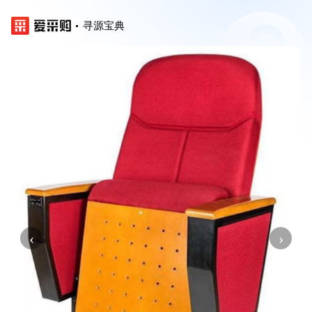
寻源宝典
‹
›