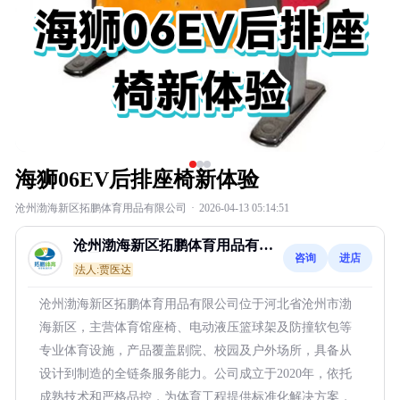
海狮06EV后排座椅新体验
沧州渤海新区拓鹏体育用品有限公司
·
2026-04-13 05:14:51
沧州渤海新区拓鹏体育用品有限
咨询
进店
公司
法人:贾医达
沧州渤海新区拓鹏体育用品有限公司位于河北省沧州市渤
海新区，主营体育馆座椅、电动液压篮球架及防撞软包等
专业体育设施，产品覆盖剧院、校园及户外场所，具备从
设计到制造的全链条服务能力。公司成立于2020年，依托
成熟技术和严格品控，为体育工程提供标准化解决方案，