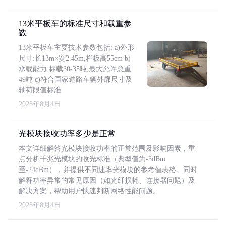
13米平板车的标准尺寸和载重参
数
13米平板车主要技术参数包括: a)外形
尺寸:长13m×宽2.45m,栏板高55cm b)
承载能力:标载30-35吨,最大允许总重
49吨 c)符合国家道路车辆外廓尺寸及
轴荷限值标准
2026年8月4日
光模块接收功率多少是正常
本文详细解答光模块接收功率的正常范围及影响因素，重
点分析千兆光模块的收光标准（典型值为-3dBm
至-24dBm），并提供不同速率光模块的参考值表格。同时
解释功率异常的常见原因（如光纤损耗、连接器问题）及
解决方案，帮助用户快速判断网络性能问题。
2026年8月4日