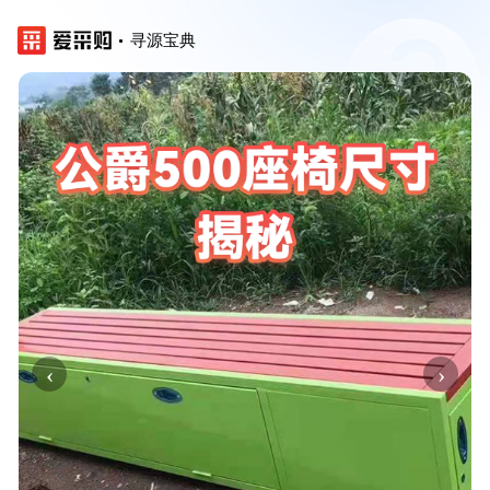
寻源宝典
‹
›