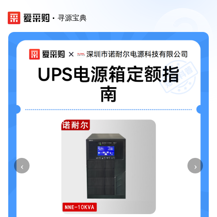
寻源宝典
‹
›