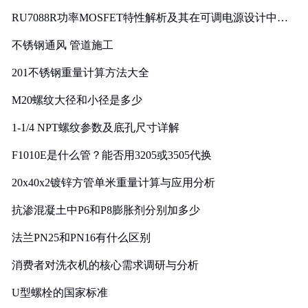
RU7088R功率MOSFET特性解析及其在可调电源设计中的
实践
不锈钢通风 管道施工
201不锈钢重量计算方法大全
M20螺纹大径和小径是多少
1-1/4 NPT螺纹参数及底孔尺寸详解
F1010E是什么管？能否用3205或3505代换
20x40x2镀锌方管单米重量计算与应用分析
抗渗混凝土中P6和P8膨胀剂分别加多少
法兰PN25和PN16有什么区别
消费者对洗衣机的核心需求调研与分析
U型螺栓的国家标准