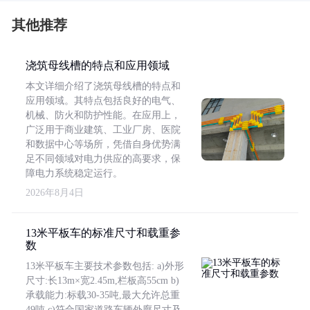
其他推荐
浇筑母线槽的特点和应用领域
本文详细介绍了浇筑母线槽的特点和
应用领域。其特点包括良好的电气、
机械、防火和防护性能。在应用上，
广泛用于商业建筑、工业厂房、医院
和数据中心等场所，凭借自身优势满
足不同领域对电力供应的高要求，保
障电力系统稳定运行。
2026年8月4日
13米平板车的标准尺寸和载重参
数
13米平板车主要技术参数包括: a)外形
尺寸:长13m×宽2.45m,栏板高55cm b)
承载能力:标载30-35吨,最大允许总重
49吨 c)符合国家道路车辆外廓尺寸及