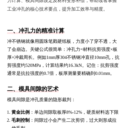
力计算、模具间隙设定及材料变形补偿，帮助读者掌握
工业冲孔的核心技术要点，提升加工效率与精度。
一、冲孔力的精准计算
冲不锈钢就像用圆珠笔戳硬纸板，力度小了穿不透，大
了会崩边。关键公式很简单：冲孔力=材料抗剪强度×板
厚×冲裁周长。例如1mm厚304不锈钢冲直径10mm孔，抗
剪强度约520MPa，计算结果约16.3kN。记住：抗剪强度
通常是抗拉强度的0.7倍，板厚测量要精确到0.01mm。
二、模具间隙的艺术
模具间隙是冲孔质量的隐形裁判：
黄金比例
：单边间隙取板厚8%-12%，硬质材料选下限
毛刺控制
：间隙过小会产生二次剪切，过大则形成拉