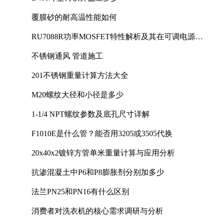
覆膜砂的耐高温性能如何
RU7088R功率MOSFET特性解析及其在可调电源设
计中的实践
不锈钢通风 管道施工
201不锈钢重量计算方法大全
M20螺纹大径和小径是多少
1-1/4 NPT螺纹参数及底孔尺寸详解
F1010E是什么管？能否用3205或3505代换
20x40x2镀锌方管单米重量计算与应用分析
抗渗混凝土中P6和P8膨胀剂分别加多少
法兰PN25和PN16有什么区别
消费者对洗衣机的核心需求调研与分析