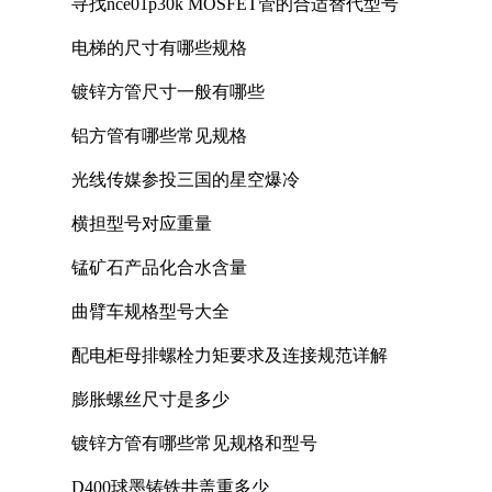
寻找nce01p30k MOSFET管的合适替代型号
电梯的尺寸有哪些规格
镀锌方管尺寸一般有哪些
铝方管有哪些常见规格
光线传媒参投三国的星空爆冷
横担型号对应重量
锰矿石产品化合水含量
曲臂车规格型号大全
配电柜母排螺栓力矩要求及连接规范详解
膨胀螺丝尺寸是多少
镀锌方管有哪些常见规格和型号
D400球墨铸铁井盖重多少