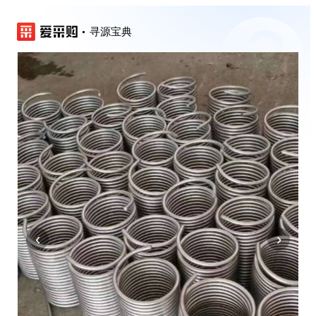
寻源宝典
‹
›