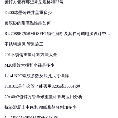
镀锌方管有哪些常见规格和型号
D400球墨铸铁井盖重多少
覆膜砂的耐高温性能如何
RU7088R功率MOSFET特性解析及其在可调电源设计中的
实践
不锈钢通风 管道施工
201不锈钢重量计算方法大全
M20螺纹大径和小径是多少
1-1/4 NPT螺纹参数及底孔尺寸详解
F1010E是什么管？能否用3205或3505代换
20x40x2镀锌方管单米重量计算与应用分析
抗渗混凝土中P6和P8膨胀剂分别加多少
法兰PN25和PN16有什么区别