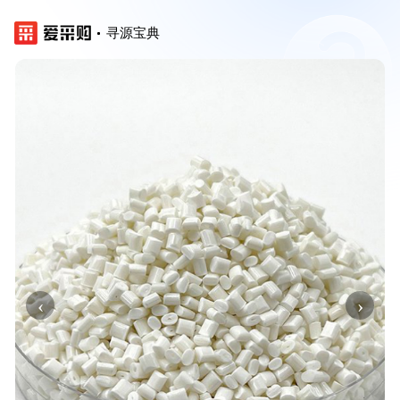
寻源宝典
‹
›