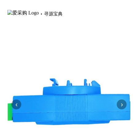
寻源宝典
‹
›