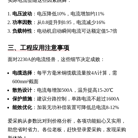
实际电流会随这些因素跳舞：
电压波动
：电压降低10%，电流增加约11%
功率因数
：从0.8提升到0.95，电流减少16%
负载特性
：电动机启动瞬间电流可达额定值5-7倍
三、工程应用注意事项
面对2230A的电流怪兽，这些细节决定成败：
电缆选择
：每平方毫米铜缆载流量按4A计算，需
600mm²截面
散热设计
：电流每增加500A，温升提高15-20℃
保护措施
：建议分路控制，单路电流不超过1600A
能效优化
：加装无功补偿装置可降低总电流8-12%
爱采购从参数比对到价格分析，各项功能贴心又实用，
助您省时省力。各位老板，赶快登录爱采购，发现采购