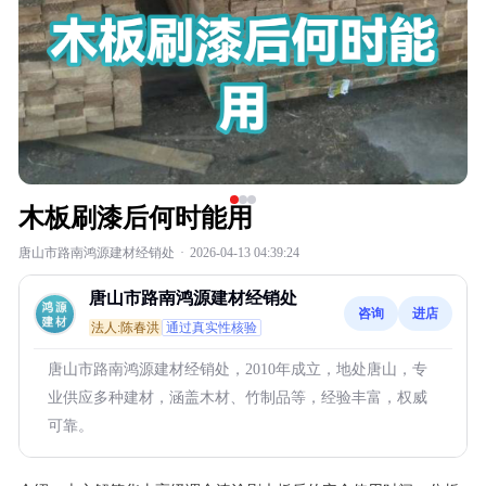
木板刷漆后何时能用
唐山市路南鸿源建材经销处
·
2026-04-13 04:39:24
唐山市路南鸿源建材经销处
咨询
进店
法人:陈春洪
通过真实性核验
唐山市路南鸿源建材经销处，2010年成立，地处唐山，专
业供应多种建材，涵盖木材、竹制品等，经验丰富，权威
可靠。