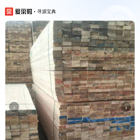
寻源宝典
‹
›