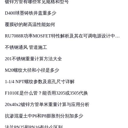
镀锌方管有哪些常见规格和型号
D400球墨铸铁井盖重多少
覆膜砂的耐高温性能如何
RU7088R功率MOSFET特性解析及其在可调电源设计中的
实践
不锈钢通风 管道施工
201不锈钢重量计算方法大全
M20螺纹大径和小径是多少
1-1/4 NPT螺纹参数及底孔尺寸详解
F1010E是什么管？能否用3205或3505代换
20x40x2镀锌方管单米重量计算与应用分析
抗渗混凝土中P6和P8膨胀剂分别加多少
法兰PN25和PN16有什么区别