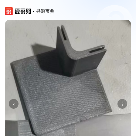
寻源宝典
‹
›