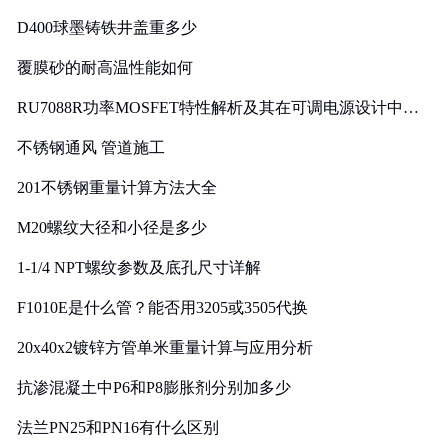
D400球墨铸铁井盖重多少
覆膜砂的耐高温性能如何
RU7088R功率MOSFET特性解析及其在可调电源设计中的
实践
不锈钢通风 管道施工
201不锈钢重量计算方法大全
M20螺纹大径和小径是多少
1-1/4 NPT螺纹参数及底孔尺寸详解
F1010E是什么管？能否用3205或3505代换
20x40x2镀锌方管单米重量计算与应用分析
抗渗混凝土中P6和P8膨胀剂分别加多少
法兰PN25和PN16有什么区别