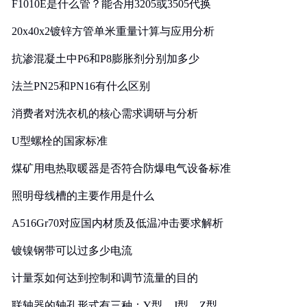
F1010E是什么管？能否用3205或3505代换
20x40x2镀锌方管单米重量计算与应用分析
抗渗混凝土中P6和P8膨胀剂分别加多少
法兰PN25和PN16有什么区别
消费者对洗衣机的核心需求调研与分析
U型螺栓的国家标准
煤矿用电热取暖器是否符合防爆电气设备标准
照明母线槽的主要作用是什么
A516Gr70对应国内材质及低温冲击要求解析
镀镍钢带可以过多少电流
计量泵如何达到控制和调节流量的目的
联轴器的轴孔形式有三种：Y型、J型、Z型