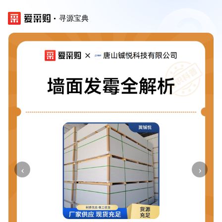
寻源宝典
‹
›