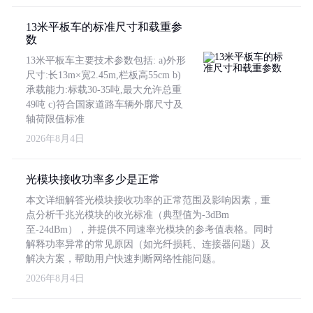
13米平板车的标准尺寸和载重参
数
13米平板车主要技术参数包括: a)外形
尺寸:长13m×宽2.45m,栏板高55cm b)
承载能力:标载30-35吨,最大允许总重
49吨 c)符合国家道路车辆外廓尺寸及
轴荷限值标准
2026年8月4日
光模块接收功率多少是正常
本文详细解答光模块接收功率的正常范围及影响因素，重
点分析千兆光模块的收光标准（典型值为-3dBm
至-24dBm），并提供不同速率光模块的参考值表格。同时
解释功率异常的常见原因（如光纤损耗、连接器问题）及
解决方案，帮助用户快速判断网络性能问题。
2026年8月4日