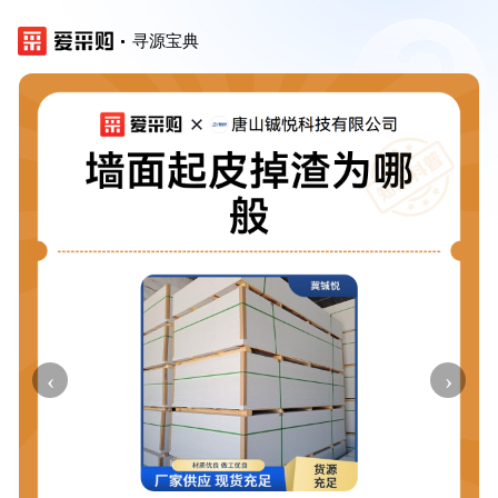
寻源宝典
‹
›