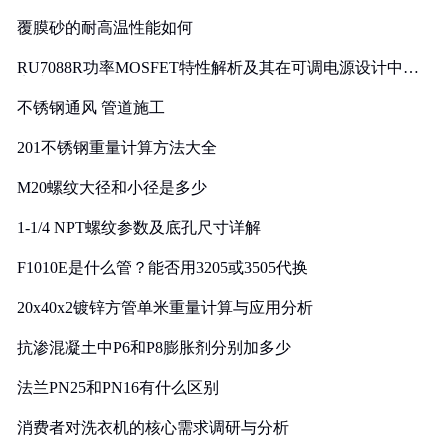
覆膜砂的耐高温性能如何
RU7088R功率MOSFET特性解析及其在可调电源设计中的
实践
不锈钢通风 管道施工
201不锈钢重量计算方法大全
M20螺纹大径和小径是多少
1-1/4 NPT螺纹参数及底孔尺寸详解
F1010E是什么管？能否用3205或3505代换
20x40x2镀锌方管单米重量计算与应用分析
抗渗混凝土中P6和P8膨胀剂分别加多少
法兰PN25和PN16有什么区别
消费者对洗衣机的核心需求调研与分析