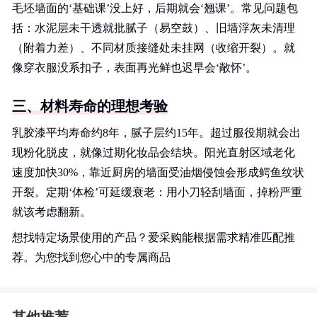
毛坯墙面的‘基础课’没上好，后期就会‘翘课’。常见问题包
括：水泥层未干透就批腻子（易空鼓）、旧墙浮灰未清理
（附着力差）、不同材质接缝处未挂网（收缩开裂）。就
像穿衣服没系扣子，表面再光鲜也迟早会‘敞怀’。
三、材料寿命的理想考验
乳胶漆平均寿命约8年，腻子层约15年。超过服役期就会出
现粉化脱皮，就像过期化妆品会结块。阳光直射区域老化
速度加快30%，靠近厨房的墙面受油烟侵蚀会形成鳄鱼纹状
开裂。定期‘体检’可延缓衰老：用小刀轻刮墙面，掉粉严重
就该考虑翻新。
想找特定场景使用的产品？爱采购能根据需求精准匹配推
荐。为您找到您心中的专属商品