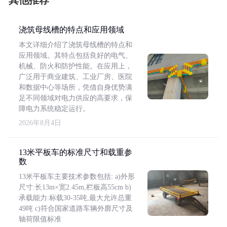
其他推荐
浇筑母线槽的特点和应用领域
本文详细介绍了浇筑母线槽的特点和
应用领域。其特点包括良好的电气、
机械、防火和防护性能。在应用上，
广泛用于商业建筑、工业厂房、医院
和数据中心等场所，凭借自身优势满
足不同领域对电力供应的高要求，保
障电力系统稳定运行。
2026年8月4日
13米平板车的标准尺寸和载重参
数
13米平板车主要技术参数包括: a)外形
尺寸:长13m×宽2.45m,栏板高55cm b)
承载能力:标载30-35吨,最大允许总重
49吨 c)符合国家道路车辆外廓尺寸及
轴荷限值标准