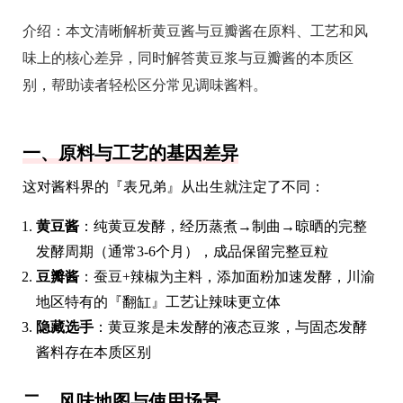
介绍：
本文清晰解析黄豆酱与豆瓣酱在原料、工艺和风
味上的核心差异，同时解答黄豆浆与豆瓣酱的本质区
别，帮助读者轻松区分常见调味酱料。
一、原料与工艺的基因差异
这对酱料界的『表兄弟』从出生就注定了不同：
黄豆酱
：纯黄豆发酵，经历蒸煮→制曲→晾晒的完整
发酵周期（通常3-6个月），成品保留完整豆粒
豆瓣酱
：蚕豆+辣椒为主料，添加面粉加速发酵，川渝
地区特有的『翻缸』工艺让辣味更立体
隐藏选手
：黄豆浆是未发酵的液态豆浆，与固态发酵
酱料存在本质区别
二、风味地图与使用场景