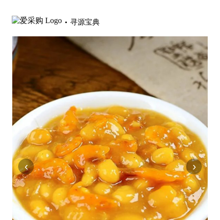
寻源宝典
‹
›