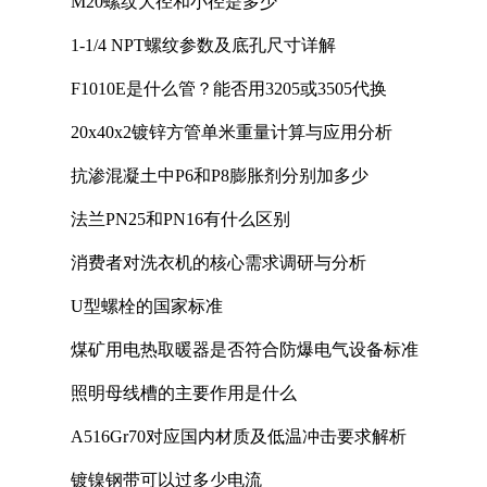
M20螺纹大径和小径是多少
1-1/4 NPT螺纹参数及底孔尺寸详解
F1010E是什么管？能否用3205或3505代换
20x40x2镀锌方管单米重量计算与应用分析
抗渗混凝土中P6和P8膨胀剂分别加多少
法兰PN25和PN16有什么区别
消费者对洗衣机的核心需求调研与分析
U型螺栓的国家标准
煤矿用电热取暖器是否符合防爆电气设备标准
照明母线槽的主要作用是什么
A516Gr70对应国内材质及低温冲击要求解析
镀镍钢带可以过多少电流