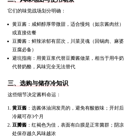
它们的味觉战场划分明确：
黄豆酱：咸鲜醇厚带微甜，适合慢炖（如京酱肉丝）
或直接佐餐
豆瓣酱：鲜辣浓郁有层次，川菜灵魂（回锅肉、麻婆
豆腐必备）
避坑指南：用黄豆浆代替豆瓣酱做菜，相当于用牛奶
代替奶酪，风味完全无法替代
三、选购与储存冷知识
这些细节决定酱料命运：
黄豆酱
：选酱体油润发亮的，避免有酸败味；开封后
冷藏可存3个月
豆瓣酱
：红褐色为佳，表面有白膜是正常菌群；阴凉
处保存越久风味越浓