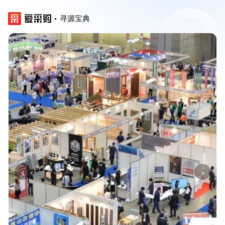
寻源宝典
‹
›