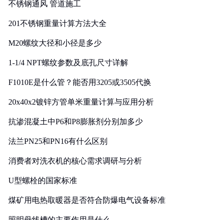
不锈钢通风 管道施工
201不锈钢重量计算方法大全
M20螺纹大径和小径是多少
1-1/4 NPT螺纹参数及底孔尺寸详解
F1010E是什么管？能否用3205或3505代换
20x40x2镀锌方管单米重量计算与应用分析
抗渗混凝土中P6和P8膨胀剂分别加多少
法兰PN25和PN16有什么区别
消费者对洗衣机的核心需求调研与分析
U型螺栓的国家标准
煤矿用电热取暖器是否符合防爆电气设备标准
照明母线槽的主要作用是什么