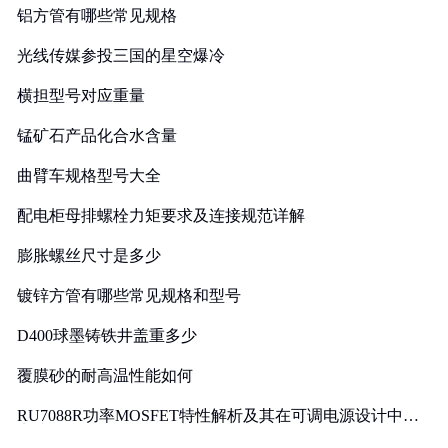
铝方管有哪些常见规格
光线传媒参投三国的星空爆冷
横担型号对应重量
锰矿石产品化合水含量
曲臂车规格型号大全
配电柜母排螺栓力矩要求及连接规范详解
膨胀螺丝尺寸是多少
镀锌方管有哪些常见规格和型号
D400球墨铸铁井盖重多少
覆膜砂的耐高温性能如何
RU7088R功率MOSFET特性解析及其在可调电源设计中的
实践