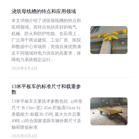
浇筑母线槽的特点和应用领域
本文详细介绍了浇筑母线槽的特点和
应用领域。其特点包括良好的电气、
机械、防火和防护性能。在应用上，
广泛用于商业建筑、工业厂房、医院
和数据中心等场所，凭借自身优势满
足不同领域对电力供应的高要求，保
障电力系统稳定运行。
2026年8月4日
13米平板车的标准尺寸和载重参
数
13米平板车主要技术参数包括: a)外形
尺寸:长13m×宽2.45m,栏板高55cm b)
承载能力:标载30-35吨,最大允许总重
49吨 c)符合国家道路车辆外廓尺寸及
轴荷限值标准
2026年8月4日