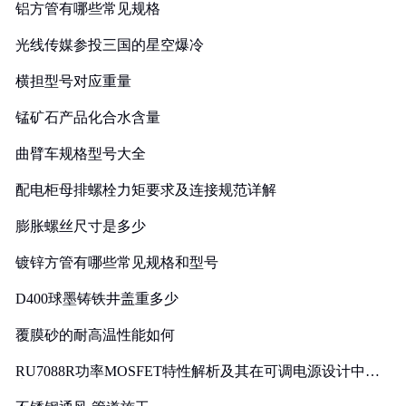
铝方管有哪些常见规格
光线传媒参投三国的星空爆冷
横担型号对应重量
锰矿石产品化合水含量
曲臂车规格型号大全
配电柜母排螺栓力矩要求及连接规范详解
膨胀螺丝尺寸是多少
镀锌方管有哪些常见规格和型号
D400球墨铸铁井盖重多少
覆膜砂的耐高温性能如何
RU7088R功率MOSFET特性解析及其在可调电源设计中的
实践