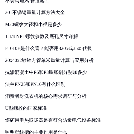
不锈钢通风 管道施工
201不锈钢重量计算方法大全
M20螺纹大径和小径是多少
1-1/4 NPT螺纹参数及底孔尺寸详解
F1010E是什么管？能否用3205或3505代换
20x40x2镀锌方管单米重量计算与应用分析
抗渗混凝土中P6和P8膨胀剂分别加多少
法兰PN25和PN16有什么区别
消费者对洗衣机的核心需求调研与分析
U型螺栓的国家标准
煤矿用电热取暖器是否符合防爆电气设备标准
照明母线槽的主要作用是什么