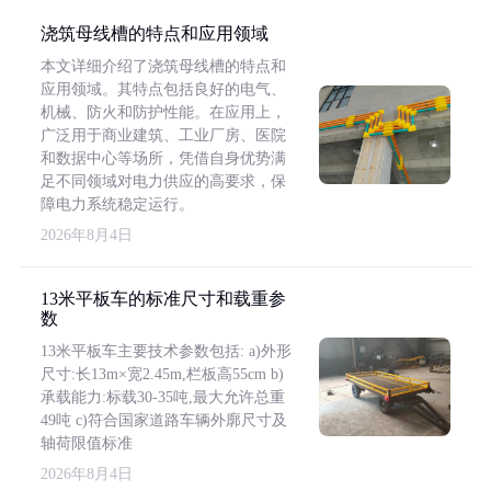
浇筑母线槽的特点和应用领域
本文详细介绍了浇筑母线槽的特点和
应用领域。其特点包括良好的电气、
机械、防火和防护性能。在应用上，
广泛用于商业建筑、工业厂房、医院
和数据中心等场所，凭借自身优势满
足不同领域对电力供应的高要求，保
障电力系统稳定运行。
2026年8月4日
13米平板车的标准尺寸和载重参
数
13米平板车主要技术参数包括: a)外形
尺寸:长13m×宽2.45m,栏板高55cm b)
承载能力:标载30-35吨,最大允许总重
49吨 c)符合国家道路车辆外廓尺寸及
轴荷限值标准
2026年8月4日