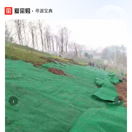
寻源宝典
‹
›