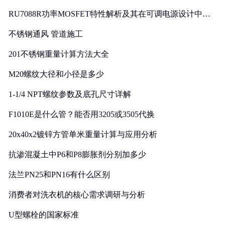
RU7088R功率MOSFET特性解析及其在可调电源设计中的
实践
不锈钢通风 管道施工
201不锈钢重量计算方法大全
M20螺纹大径和小径是多少
1-1/4 NPT螺纹参数及底孔尺寸详解
F1010E是什么管？能否用3205或3505代换
20x40x2镀锌方管单米重量计算与应用分析
抗渗混凝土中P6和P8膨胀剂分别加多少
法兰PN25和PN16有什么区别
消费者对洗衣机的核心需求调研与分析
U型螺栓的国家标准