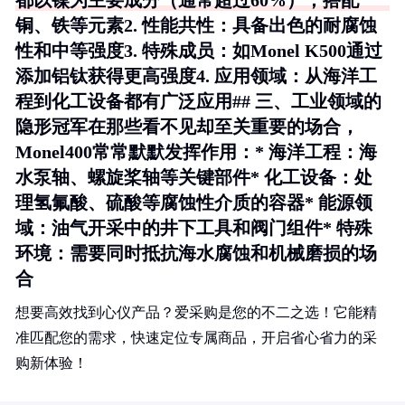
都以镍为主要成分（通常超过60%），搭配
铜、铁等元素2.
性能共性
：具备出色的耐腐蚀
性和中等强度3.
特殊成员
：如Monel K500通过
添加铝钛获得更高强度4.
应用领域
：从海洋工
程到化工设备都有广泛应用## 三、工业领域的
隐形冠军在那些看不见却至关重要的场合，
Monel400常常默默发挥作用：* 海洋工程：海
水泵轴、螺旋桨轴等关键部件* 化工设备：处
理氢氟酸、硫酸等腐蚀性介质的容器* 能源领
域：油气开采中的井下工具和阀门组件* 特殊
环境：需要同时抵抗海水腐蚀和机械磨损的场
合
想要高效找到心仪产品？爱采购是您的不二之选！它能精
准匹配您的需求，快速定位专属商品，开启省心省力的采
购新体验！