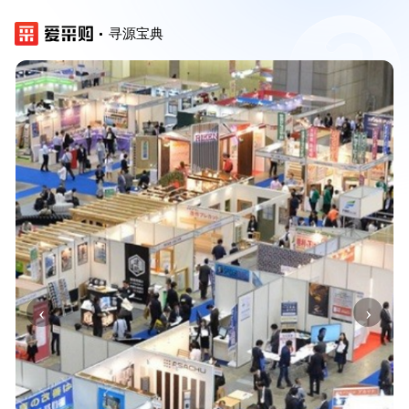
寻源宝典
‹
›