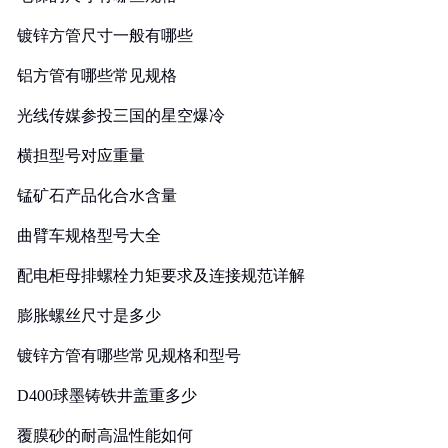
镀锌方管尺寸一般有哪些
铝方管有哪些常见规格
光线传媒参投三国的星空爆冷
横担型号对应重量
锰矿石产品化合水含量
曲臂车规格型号大全
配电柜母排螺栓力矩要求及连接规范详解
膨胀螺丝尺寸是多少
镀锌方管有哪些常见规格和型号
D400球墨铸铁井盖重多少
覆膜砂的耐高温性能如何