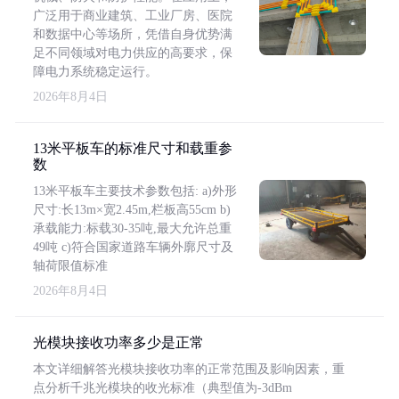
广泛用于商业建筑、工业厂房、医院
和数据中心等场所，凭借自身优势满
足不同领域对电力供应的高要求，保
障电力系统稳定运行。
2026年8月4日
13米平板车的标准尺寸和载重参
数
13米平板车主要技术参数包括: a)外形
尺寸:长13m×宽2.45m,栏板高55cm b)
承载能力:标载30-35吨,最大允许总重
49吨 c)符合国家道路车辆外廓尺寸及
轴荷限值标准
2026年8月4日
光模块接收功率多少是正常
本文详细解答光模块接收功率的正常范围及影响因素，重
点分析千兆光模块的收光标准（典型值为-3dBm