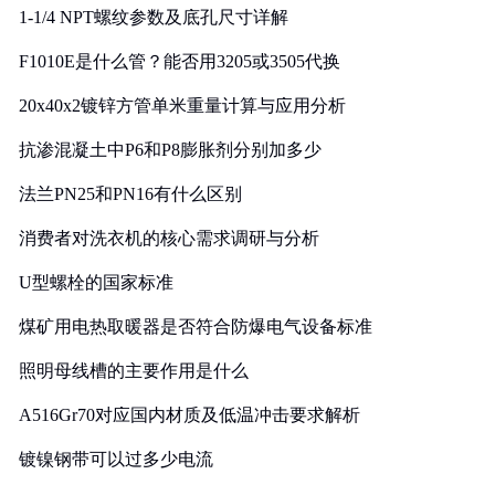
1-1/4 NPT螺纹参数及底孔尺寸详解
F1010E是什么管？能否用3205或3505代换
20x40x2镀锌方管单米重量计算与应用分析
抗渗混凝土中P6和P8膨胀剂分别加多少
法兰PN25和PN16有什么区别
消费者对洗衣机的核心需求调研与分析
U型螺栓的国家标准
煤矿用电热取暖器是否符合防爆电气设备标准
照明母线槽的主要作用是什么
A516Gr70对应国内材质及低温冲击要求解析
镀镍钢带可以过多少电流