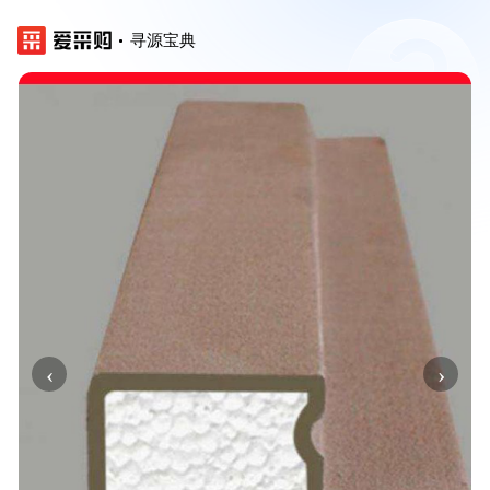
寻源宝典
‹
›