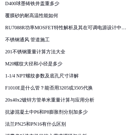
D400球墨铸铁井盖重多少
覆膜砂的耐高温性能如何
RU7088R功率MOSFET特性解析及其在可调电源设计中的
实践
不锈钢通风 管道施工
201不锈钢重量计算方法大全
M20螺纹大径和小径是多少
1-1/4 NPT螺纹参数及底孔尺寸详解
F1010E是什么管？能否用3205或3505代换
20x40x2镀锌方管单米重量计算与应用分析
抗渗混凝土中P6和P8膨胀剂分别加多少
法兰PN25和PN16有什么区别