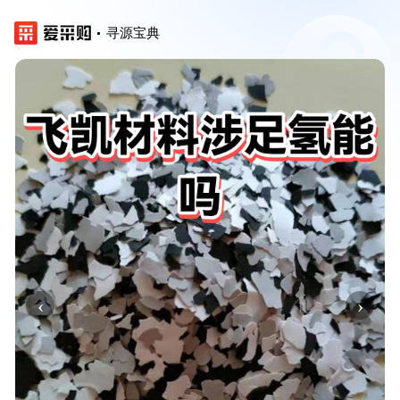
寻源宝典
‹
›