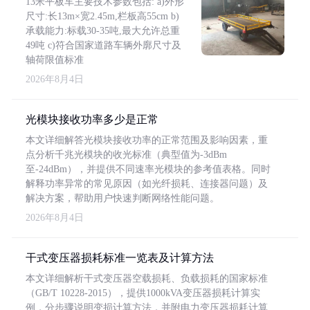
13米平板车主要技术参数包括: a)外形
尺寸:长13m×宽2.45m,栏板高55cm b)
承载能力:标载30-35吨,最大允许总重
49吨 c)符合国家道路车辆外廓尺寸及
轴荷限值标准
2026年8月4日
光模块接收功率多少是正常
本文详细解答光模块接收功率的正常范围及影响因素，重
点分析千兆光模块的收光标准（典型值为-3dBm
至-24dBm），并提供不同速率光模块的参考值表格。同时
解释功率异常的常见原因（如光纤损耗、连接器问题）及
解决方案，帮助用户快速判断网络性能问题。
2026年8月4日
干式变压器损耗标准一览表及计算方法
本文详细解析干式变压器空载损耗、负载损耗的国家标准
（GB/T 10228-2015），提供1000kVA变压器损耗计算实
例，分步骤说明变损计算方法，并附电力变压器损耗计算