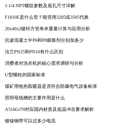
1-1/4 NPT螺纹参数及底孔尺寸详解
F1010E是什么管？能否用3205或3505代换
20x40x2镀锌方管单米重量计算与应用分析
抗渗混凝土中P6和P8膨胀剂分别加多少
法兰PN25和PN16有什么区别
消费者对洗衣机的核心需求调研与分析
U型螺栓的国家标准
煤矿用电热取暖器是否符合防爆电气设备标准
照明母线槽的主要作用是什么
A516Gr70对应国内材质及低温冲击要求解析
镀镍钢带可以过多少电流