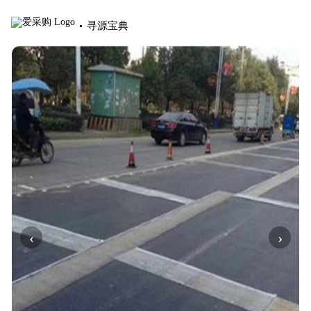
寻源宝典
‹
›