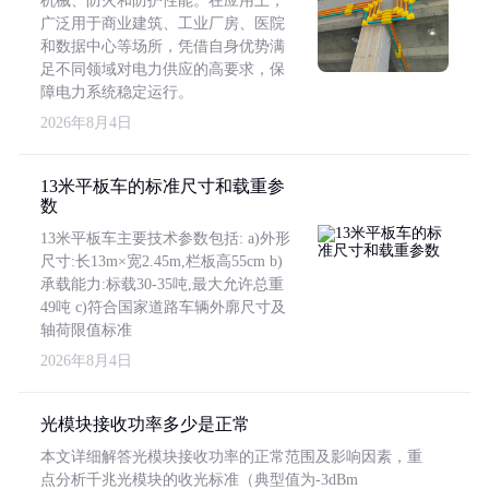
机械、防火和防护性能。在应用上，
广泛用于商业建筑、工业厂房、医院
和数据中心等场所，凭借自身优势满
足不同领域对电力供应的高要求，保
障电力系统稳定运行。
2026年8月4日
13米平板车的标准尺寸和载重参
数
13米平板车主要技术参数包括: a)外形
尺寸:长13m×宽2.45m,栏板高55cm b)
承载能力:标载30-35吨,最大允许总重
49吨 c)符合国家道路车辆外廓尺寸及
轴荷限值标准
2026年8月4日
光模块接收功率多少是正常
本文详细解答光模块接收功率的正常范围及影响因素，重
点分析千兆光模块的收光标准（典型值为-3dBm