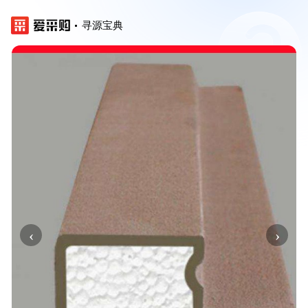
寻源宝典
‹
›