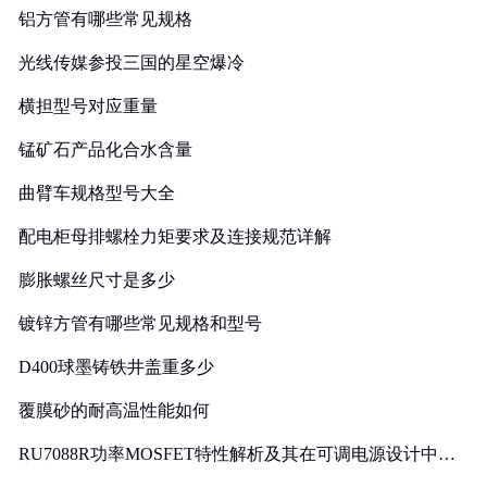
铝方管有哪些常见规格
光线传媒参投三国的星空爆冷
横担型号对应重量
锰矿石产品化合水含量
曲臂车规格型号大全
配电柜母排螺栓力矩要求及连接规范详解
膨胀螺丝尺寸是多少
镀锌方管有哪些常见规格和型号
D400球墨铸铁井盖重多少
覆膜砂的耐高温性能如何
RU7088R功率MOSFET特性解析及其在可调电源设计中的
实践