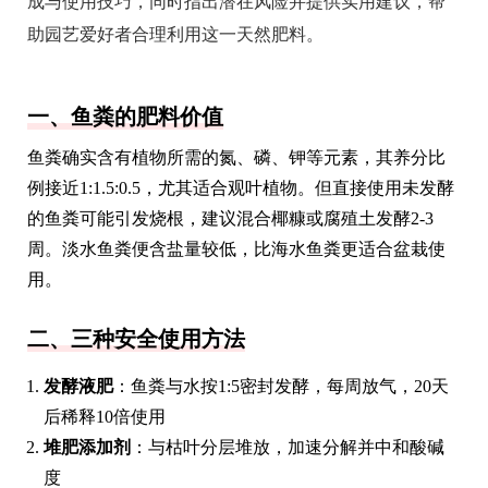
成与使用技巧，同时指出潜在风险并提供实用建议，帮
助园艺爱好者合理利用这一天然肥料。
一、鱼粪的肥料价值
鱼粪确实含有植物所需的氮、磷、钾等元素，其养分比
例接近1:1.5:0.5，尤其适合观叶植物。但直接使用未发酵
的鱼粪可能引发烧根，建议混合椰糠或腐殖土发酵2-3
周。淡水鱼粪便含盐量较低，比海水鱼粪更适合盆栽使
用。
二、三种安全使用方法
发酵液肥
：鱼粪与水按1:5密封发酵，每周放气，20天
后稀释10倍使用
堆肥添加剂
：与枯叶分层堆放，加速分解并中和酸碱
度