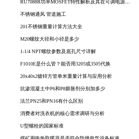
RU7088R功率MOSFET特性解析及其在可调电源设
计中的实践
不锈钢通风 管道施工
201不锈钢重量计算方法大全
M20螺纹大径和小径是多少
1-1/4 NPT螺纹参数及底孔尺寸详解
F1010E是什么管？能否用3205或3505代换
20x40x2镀锌方管单米重量计算与应用分析
抗渗混凝土中P6和P8膨胀剂分别加多少
法兰PN25和PN16有什么区别
消费者对洗衣机的核心需求调研与分析
U型螺栓的国家标准
煤矿用电热取暖器是否符合防爆电气设备标准