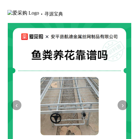
寻源宝典
‹
›