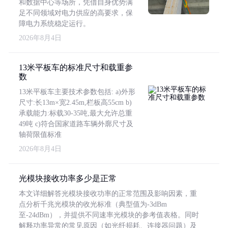
和数据中心等场所，凭借自身优势满
足不同领域对电力供应的高要求，保
障电力系统稳定运行。
2026年8月4日
13米平板车的标准尺寸和载重参
数
13米平板车主要技术参数包括: a)外形
尺寸:长13m×宽2.45m,栏板高55cm b)
承载能力:标载30-35吨,最大允许总重
49吨 c)符合国家道路车辆外廓尺寸及
轴荷限值标准
2026年8月4日
光模块接收功率多少是正常
本文详细解答光模块接收功率的正常范围及影响因素，重
点分析千兆光模块的收光标准（典型值为-3dBm
至-24dBm），并提供不同速率光模块的参考值表格。同时
解释功率异常的常见原因（如光纤损耗、连接器问题）及