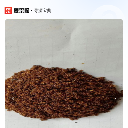
寻源宝典
‹
›