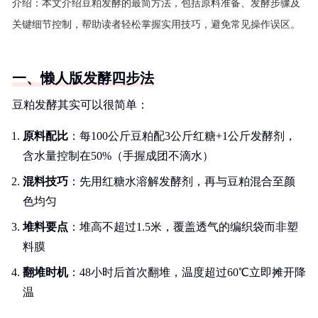
介绍：
本文介绍豆粕发酵的最简方法，包括原料准备、发酵步骤及
关键细节控制，帮助读者轻松掌握实用技巧，避免常见操作误区。
一、懒人版发酵四步法
豆粕发酵其实可以很简单：
原料配比
：每100公斤豆粕配3公斤红糖+1公斤发酵剂，
含水量控制在50%（手握成团不滴水）
混料技巧
：先用红糖水溶解发酵剂，再与豆粕混合至颜
色均匀
堆料要点
：堆高不超过1.5米，覆盖透气的编织袋而非塑
料膜
翻堆时机
：48小时后首次翻堆，温度超过60℃立即摊开降
温