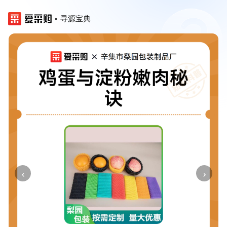
寻源宝典
‹
›