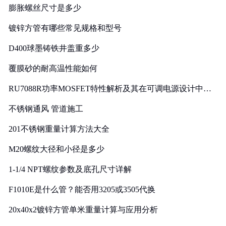
膨胀螺丝尺寸是多少
镀锌方管有哪些常见规格和型号
D400球墨铸铁井盖重多少
覆膜砂的耐高温性能如何
RU7088R功率MOSFET特性解析及其在可调电源设计中的
实践
不锈钢通风 管道施工
201不锈钢重量计算方法大全
M20螺纹大径和小径是多少
1-1/4 NPT螺纹参数及底孔尺寸详解
F1010E是什么管？能否用3205或3505代换
20x40x2镀锌方管单米重量计算与应用分析