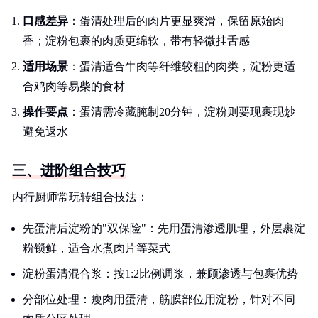
口感差异
：蛋清处理后的肉片更显爽滑，保留原始肉
香；淀粉包裹的肉质更绵软，带有轻微挂舌感
适用场景
：蛋清适合牛肉等纤维较粗的肉类，淀粉更适
合鸡肉等易柴的食材
操作要点
：蛋清需冷藏腌制20分钟，淀粉则要现裹现炒
避免返水
三、进阶组合技巧
内行厨师常玩转组合技法：
先蛋清后淀粉的"双保险"：先用蛋清渗透肌理，外层裹淀
粉锁鲜，适合水煮肉片等菜式
淀粉蛋清混合浆：按1:2比例调浆，兼顾渗透与包裹优势
分部位处理：瘦肉用蛋清，筋膜部位用淀粉，针对不同