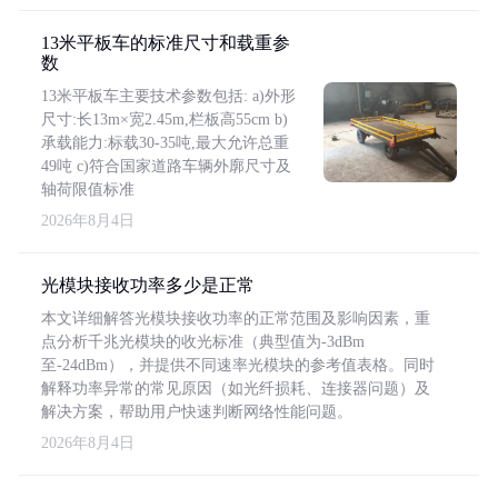
13米平板车的标准尺寸和载重参
数
13米平板车主要技术参数包括: a)外形
尺寸:长13m×宽2.45m,栏板高55cm b)
承载能力:标载30-35吨,最大允许总重
49吨 c)符合国家道路车辆外廓尺寸及
轴荷限值标准
2026年8月4日
光模块接收功率多少是正常
本文详细解答光模块接收功率的正常范围及影响因素，重
点分析千兆光模块的收光标准（典型值为-3dBm
至-24dBm），并提供不同速率光模块的参考值表格。同时
解释功率异常的常见原因（如光纤损耗、连接器问题）及
解决方案，帮助用户快速判断网络性能问题。
2026年8月4日