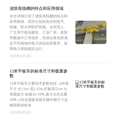
浇筑母线槽的特点和应用领域
本文详细介绍了浇筑母线槽的特点和
应用领域。其特点包括良好的电气、
机械、防火和防护性能。在应用上，
广泛用于商业建筑、工业厂房、医院
和数据中心等场所，凭借自身优势满
足不同领域对电力供应的高要求，保
障电力系统稳定运行。
2026年8月4日
13米平板车的标准尺寸和载重参
数
13米平板车主要技术参数包括: a)外形
尺寸:长13m×宽2.45m,栏板高55cm b)
承载能力:标载30-35吨,最大允许总重
49吨 c)符合国家道路车辆外廓尺寸及
轴荷限值标准
2026年8月4日