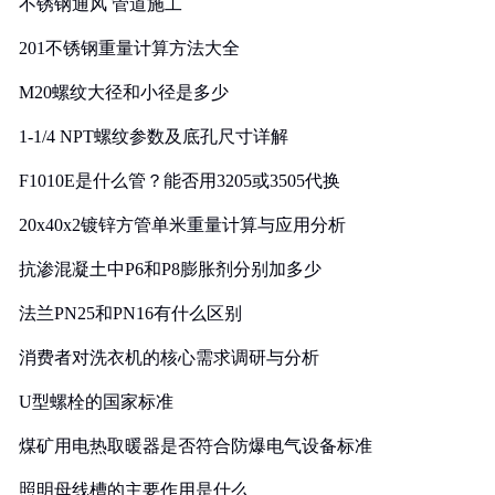
不锈钢通风 管道施工
201不锈钢重量计算方法大全
M20螺纹大径和小径是多少
1-1/4 NPT螺纹参数及底孔尺寸详解
F1010E是什么管？能否用3205或3505代换
20x40x2镀锌方管单米重量计算与应用分析
抗渗混凝土中P6和P8膨胀剂分别加多少
法兰PN25和PN16有什么区别
消费者对洗衣机的核心需求调研与分析
U型螺栓的国家标准
煤矿用电热取暖器是否符合防爆电气设备标准
照明母线槽的主要作用是什么