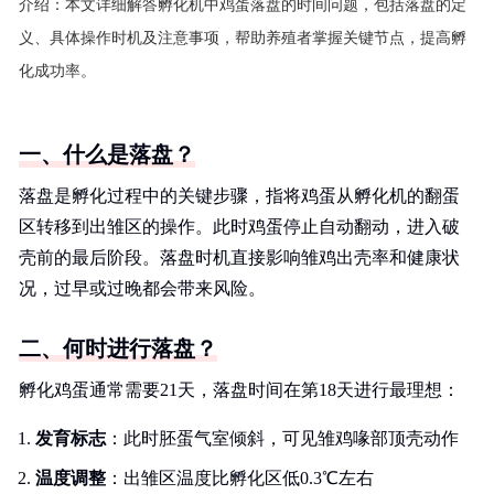
介绍：
本文详细解答孵化机中鸡蛋落盘的时间问题，包括落盘的定
义、具体操作时机及注意事项，帮助养殖者掌握关键节点，提高孵
化成功率。
一、什么是落盘？
落盘是孵化过程中的关键步骤，指将鸡蛋从孵化机的翻蛋
区转移到出雏区的操作。此时鸡蛋停止自动翻动，进入破
壳前的最后阶段。落盘时机直接影响雏鸡出壳率和健康状
况，过早或过晚都会带来风险。
二、何时进行落盘？
孵化鸡蛋通常需要21天，落盘时间在第18天进行最理想：
发育标志
：此时胚蛋气室倾斜，可见雏鸡喙部顶壳动作
温度调整
：出雏区温度比孵化区低0.3℃左右