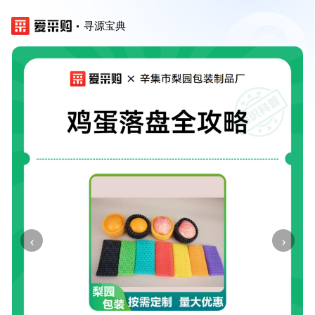
寻源宝典
‹
›