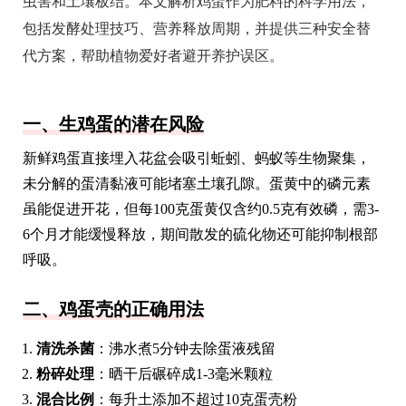
虫害和土壤板结。本文解析鸡蛋作为肥料的科学用法，
包括发酵处理技巧、营养释放周期，并提供三种安全替
代方案，帮助植物爱好者避开养护误区。
一、生鸡蛋的潜在风险
新鲜鸡蛋直接埋入花盆会吸引蚯蚓、蚂蚁等生物聚集，
未分解的蛋清黏液可能堵塞土壤孔隙。蛋黄中的磷元素
虽能促进开花，但每100克蛋黄仅含约0.5克有效磷，需3-
6个月才能缓慢释放，期间散发的硫化物还可能抑制根部
呼吸。
二、鸡蛋壳的正确用法
清洗杀菌
：沸水煮5分钟去除蛋液残留
粉碎处理
：晒干后碾碎成1-3毫米颗粒
混合比例
：每升土添加不超过10克蛋壳粉