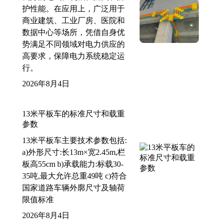
护性能。在应用上，广泛用于
商业建筑、工业厂房、医院和
数据中心等场所，凭借自身优
势满足不同领域对电力供应的
高要求，保障电力系统稳定运
行。
2026年8月4日
13米平板车的标准尺寸和载重
参数
13米平板车主要技术参数包括:
a)外形尺寸:长13m×宽2.45m,栏
板高55cm b)承载能力:标载30-
35吨,最大允许总重49吨 c)符合
国家道路车辆外廓尺寸及轴荷
限值标准
2026年8月4日