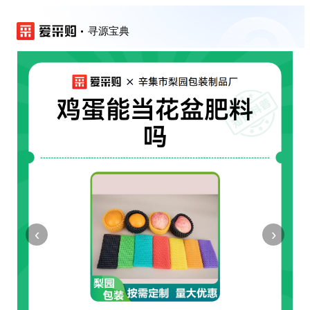
寻源宝典
‹
›