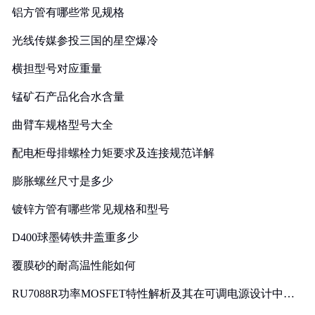
铝方管有哪些常见规格
光线传媒参投三国的星空爆冷
横担型号对应重量
锰矿石产品化合水含量
曲臂车规格型号大全
配电柜母排螺栓力矩要求及连接规范详解
膨胀螺丝尺寸是多少
镀锌方管有哪些常见规格和型号
D400球墨铸铁井盖重多少
覆膜砂的耐高温性能如何
RU7088R功率MOSFET特性解析及其在可调电源设计中的
实践