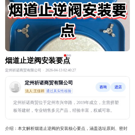
烟道止逆阀安装要点
定州祈诺商贸有限公司
·
2026-04-13 02:40:27
定州祈诺商贸有限公司
咨询
进店
法人:王佳祥
通过真实性核验
定州祈诺商贸位于定州市兴华路，2019年成立，主营挤塑
板等建材，专业销售多元产品，经验丰富，权威可靠。
介绍：
本文解析烟道止逆阀的安装核心要点，涵盖选址原则、密封