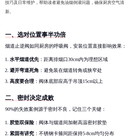
技巧及日常维护，帮助读者避免油烟倒灌问题，确保厨房空气清
新。
一、选对位置事半功倍
烟道止逆阀如同厨房的呼吸阀，安装位置直接影响效果：
水平烟道优先
：距离排烟口30cm内为理想区域
避开弯道死角
：避免装在烟道转角或狭窄处
高度要合理
：阀体底部应高于吊顶15cm以上
二、密封决定成败
90%的失效案例源于密封不良，记住三个关键：
胶垫双保险
：阀体与烟道间加耐高温密封胶垫
紧固有讲究
：不锈钢卡箍间距保持5-8cm均匀分布