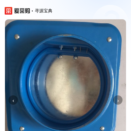
寻源宝典
‹
›