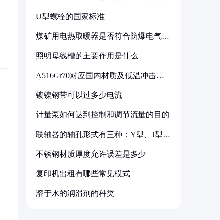
U型螺栓的国家标准
煤矿用电热取暖器是否符合防爆电气设
备标准
照明母线槽的主要作用是什么
A516Gr70对应国内材质及低温冲击要
求解析
镀镍钢带可以过多少电流
计量泵如何达到控制和调节流量的目的
联轴器的轴孔形式有三种：Y型、J型、
Z型
不锈钢材质厚度允许误差是多少
复印机出租有哪些常见模式
溶于水的润滑剂的种类