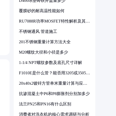
D400球墨铸铁井盖重多少
覆膜砂的耐高温性能如何
RU7088R功率MOSFET特性解析及其在
可调电源设计中的实践
不锈钢通风 管道施工
201不锈钢重量计算方法大全
M20螺纹大径和小径是多少
1-1/4 NPT螺纹参数及底孔尺寸详解
F1010E是什么管？能否用3205或3505代
换
20x40x2镀锌方管单米重量计算与应用
分析
抗渗混凝土中P6和P8膨胀剂分别加多少
法兰PN25和PN16有什么区别
消费者对洗衣机的核心需求调研与分析