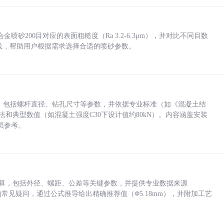
砂200目对应的表面粗糙度（Ra 3.2-6.3μm），并对比不同目数
业实践，帮助用户根据需求选择合适的喷砂参数。
力，包括螺杆直径、钻孔尺寸等参数，并依据专业标准（如《混凝土结
方法和典型数值（如混凝土强度C30下设计值约80kN）。内容涵盖安装
员参考。
底孔计算，包括外径、螺距、公差等关键参数，并提供专业数据来源
孔尺寸的常见疑问，通过公式推导给出精确推荐值（Φ5.18mm），并附加工艺