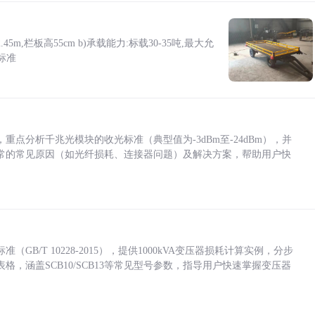
5m,栏板高55cm b)承载能力:标载30-35吨,最大允
标准
点分析千兆光模块的收光标准（典型值为-3dBm至-24dBm），并
常的常见原因（如光纤损耗、连接器问题）及解决方案，帮助用户快
/T 10228-2015），提供1000kVA变压器损耗计算实例，分步
，涵盖SCB10/SCB13等常见型号参数，指导用户快速掌握变压器