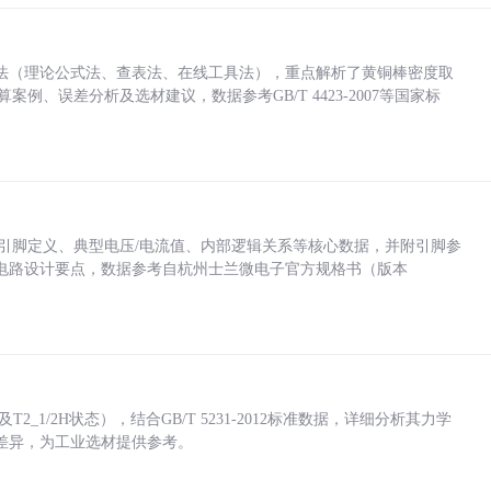
法（理论公式法、查表法、在线工具法），重点解析了黄铜棒密度取
计算案例、误差分析及选材建议，数据参考GB/T 4423-2007等国家标
括各引脚定义、典型电压/电流值、内部逻辑关系等核心数据，并附引脚参
电路设计要点，数据参考自杭州士兰微电子官方规格书（版本
_1/2H状态），结合GB/T 5231-2012标准数据，详细分析其力学
差异，为工业选材提供参考。