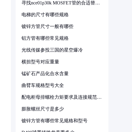
寻找nce01p30k MOSFET管的合适替代
型号
电梯的尺寸有哪些规格
镀锌方管尺寸一般有哪些
铝方管有哪些常见规格
光线传媒参投三国的星空爆冷
横担型号对应重量
锰矿石产品化合水含量
曲臂车规格型号大全
配电柜母排螺栓力矩要求及连接规范详
解
膨胀螺丝尺寸是多少
镀锌方管有哪些常见规格和型号