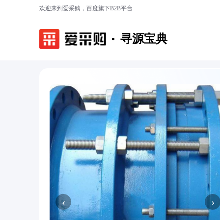
欢迎来到爱采购，百度旗下B2B平台
寻源宝典
‹
›