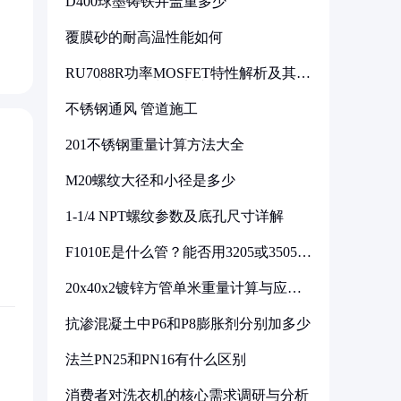
D400球墨铸铁井盖重多少
覆膜砂的耐高温性能如何
RU7088R功率MOSFET特性解析及其在
可调电源设计中的实践
不锈钢通风 管道施工
201不锈钢重量计算方法大全
M20螺纹大径和小径是多少
1-1/4 NPT螺纹参数及底孔尺寸详解
F1010E是什么管？能否用3205或3505代
换
20x40x2镀锌方管单米重量计算与应用
分析
抗渗混凝土中P6和P8膨胀剂分别加多少
法兰PN25和PN16有什么区别
消费者对洗衣机的核心需求调研与分析