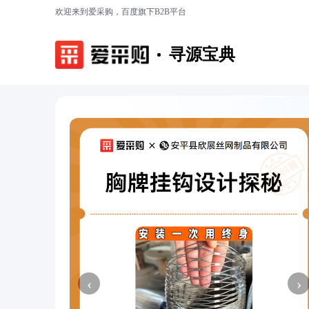
欢迎来到爱采购，百度旗下B2B平台
寻源宝典
‹
›