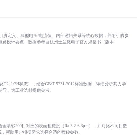
括各引脚定义、典型电压/电流值、内部逻辑关系等核心数据，并附引脚参
电路设计要点，数据参考自杭州士兰微电子官方规格书（版本
_1/2H状态），结合GB/T 5231-2012标准数据，详细分析其力学
差异，为工业选材提供参考。
砂200目对应的表面粗糙度（Ra 3.2-6.3μm），并对比不同目数
业实践，帮助用户根据需求选择合适的喷砂参数。