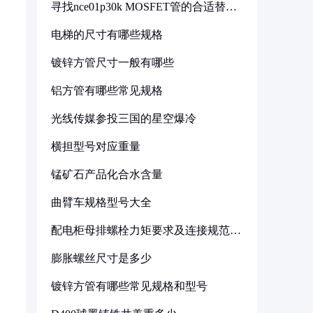
寻找nce01p30k MOSFET管的合适替代
型号
电梯的尺寸有哪些规格
镀锌方管尺寸一般有哪些
铝方管有哪些常见规格
光线传媒参投三国的星空爆冷
横担型号对应重量
锰矿石产品化合水含量
曲臂车规格型号大全
配电柜母排螺栓力矩要求及连接规范详
解
膨胀螺丝尺寸是多少
镀锌方管有哪些常见规格和型号