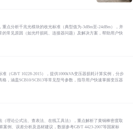
点分析千兆光模块的收光标准（典型值为-3dBm至-24dBm），并
常的常见原因（如光纤损耗、连接器问题）及解决方案，帮助用户快
/T 10228-2015），提供1000kVA变压器损耗计算实例，分步
，涵盖SCB10/SCB13等常见型号参数，指导用户快速掌握变压器
法（理论公式法、查表法、在线工具法），重点解析了黄铜棒密度取
计算案例、误差分析及选材建议，数据参考GB/T 4423-2007等国家标