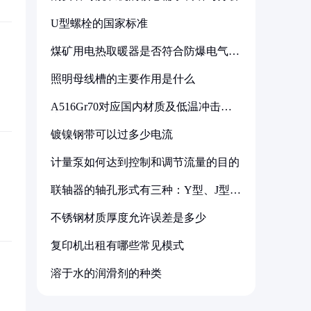
U型螺栓的国家标准
煤矿用电热取暖器是否符合防爆电气设
备标准
照明母线槽的主要作用是什么
A516Gr70对应国内材质及低温冲击要
求解析
镀镍钢带可以过多少电流
计量泵如何达到控制和调节流量的目的
联轴器的轴孔形式有三种：Y型、J型、
Z型
不锈钢材质厚度允许误差是多少
复印机出租有哪些常见模式
溶于水的润滑剂的种类