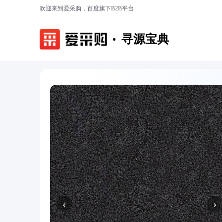
欢迎来到爱采购，百度旗下B2B平台
寻源宝典
‹
›