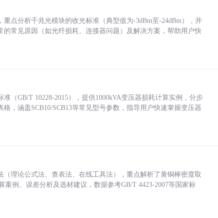
点分析千兆光模块的收光标准（典型值为-3dBm至-24dBm），并
常的常见原因（如光纤损耗、连接器问题）及解决方案，帮助用户快
/T 10228-2015），提供1000kVA变压器损耗计算实例，分步
，涵盖SCB10/SCB13等常见型号参数，指导用户快速掌握变压器
法（理论公式法、查表法、在线工具法），重点解析了黄铜棒密度取
计算案例、误差分析及选材建议，数据参考GB/T 4423-2007等国家标