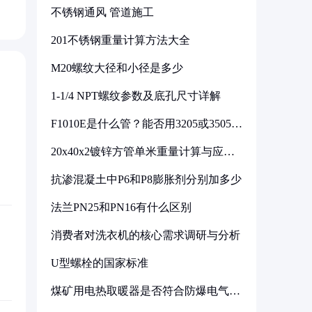
不锈钢通风 管道施工
201不锈钢重量计算方法大全
M20螺纹大径和小径是多少
1-1/4 NPT螺纹参数及底孔尺寸详解
F1010E是什么管？能否用3205或3505代
换
20x40x2镀锌方管单米重量计算与应用
分析
抗渗混凝土中P6和P8膨胀剂分别加多少
法兰PN25和PN16有什么区别
消费者对洗衣机的核心需求调研与分析
U型螺栓的国家标准
煤矿用电热取暖器是否符合防爆电气设
备标准