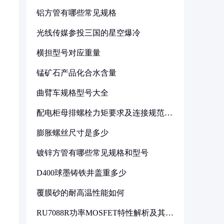
铝方管有哪些常见规格
光线传媒参投三国的星空爆冷
横担型号对应重量
锰矿石产品化合水含量
曲臂车规格型号大全
配电柜母排螺栓力矩要求及连接规范详
解
膨胀螺丝尺寸是多少
镀锌方管有哪些常见规格和型号
D400球墨铸铁井盖重多少
覆膜砂的耐高温性能如何
RU7088R功率MOSFET特性解析及其在
可调电源设计中的实践