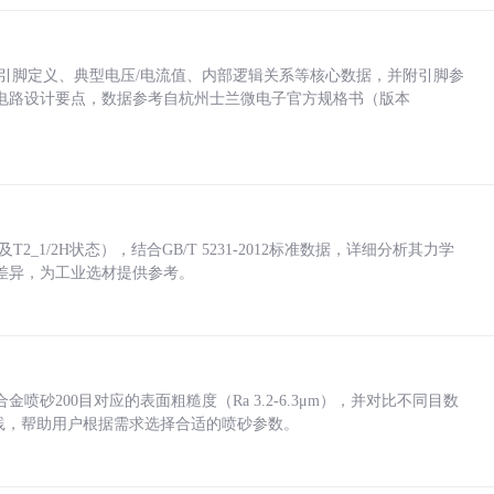
括各引脚定义、典型电压/电流值、内部逻辑关系等核心数据，并附引脚参
电路设计要点，数据参考自杭州士兰微电子官方规格书（版本
_1/2H状态），结合GB/T 5231-2012标准数据，详细分析其力学
差异，为工业选材提供参考。
砂200目对应的表面粗糙度（Ra 3.2-6.3μm），并对比不同目数
业实践，帮助用户根据需求选择合适的喷砂参数。