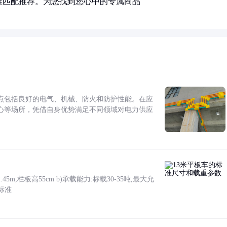
准匹配推荐。为您找到您心中的专属商品
点包括良好的电气、机械、防火和防护性能。在应
心等场所，凭借自身优势满足不同领域对电力供应
5m,栏板高55cm b)承载能力:标载30-35吨,最大允
标准