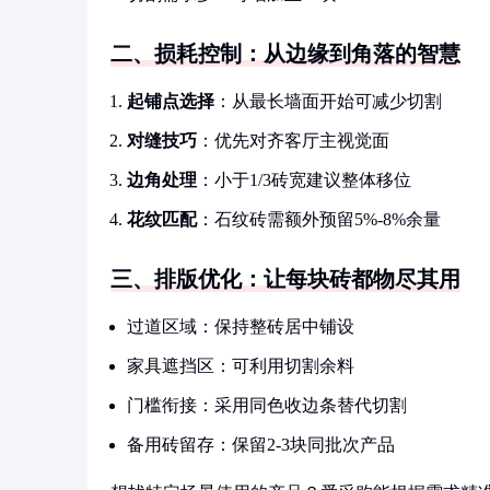
二、损耗控制：从边缘到角落的智慧
起铺点选择
：从最长墙面开始可减少切割
对缝技巧
：优先对齐客厅主视觉面
边角处理
：小于1/3砖宽建议整体移位
花纹匹配
：石纹砖需额外预留5%-8%余量
三、排版优化：让每块砖都物尽其用
过道区域：保持整砖居中铺设
家具遮挡区：可利用切割余料
门槛衔接：采用同色收边条替代切割
备用砖留存：保留2-3块同批次产品