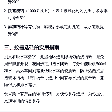
升20%
快速烧结
（1000℃以上）：表面玻璃化封闭孔隙，吸水率
可降至5%
添加秸秆
等有机物：燃烧后形成定向孔道，吸水速度提
升3倍
三、按需选砖的实用指南
别只看吸水率数字！潮湿地区选孔隙均匀的烧结砖，避免
局部膨胀开裂；花园步道用透水陶砖，每分钟能吸收500ml
积水；高温车间则需要低吸水率的瓷质砖，防止热蒸汽渗
透破坏结构。特殊场合可选用中间有导水层的复合砖，兼
顾强度和排水需求。
爱采购上有产品的详细资料，方便你参考选择。为你提供
更加详细的信息参考～