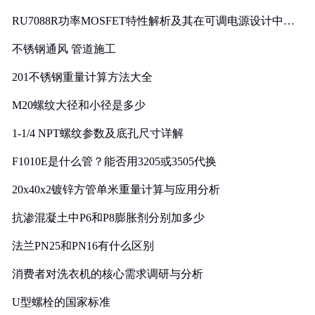
RU7088R功率MOSFET特性解析及其在可调电源设计中的
实践
不锈钢通风 管道施工
201不锈钢重量计算方法大全
M20螺纹大径和小径是多少
1-1/4 NPT螺纹参数及底孔尺寸详解
F1010E是什么管？能否用3205或3505代换
20x40x2镀锌方管单米重量计算与应用分析
抗渗混凝土中P6和P8膨胀剂分别加多少
法兰PN25和PN16有什么区别
消费者对洗衣机的核心需求调研与分析
U型螺栓的国家标准