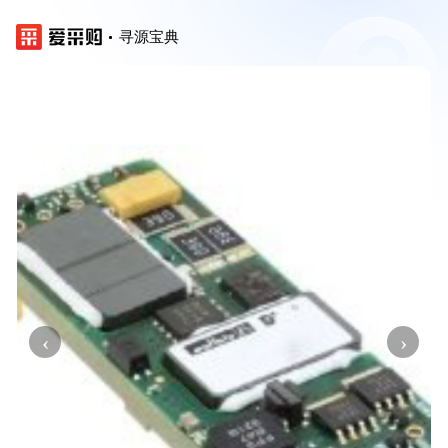
寻源宝典
‹
›