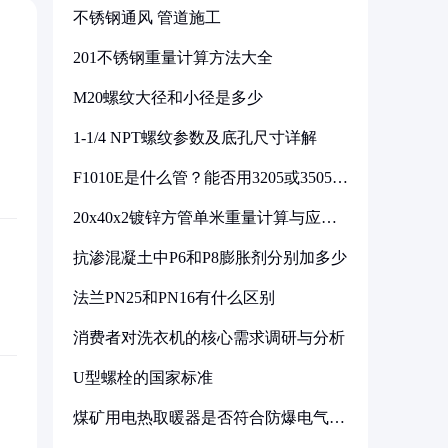
不锈钢通风 管道施工
201不锈钢重量计算方法大全
M20螺纹大径和小径是多少
1-1/4 NPT螺纹参数及底孔尺寸详解
F1010E是什么管？能否用3205或3505代
换
20x40x2镀锌方管单米重量计算与应用
分析
抗渗混凝土中P6和P8膨胀剂分别加多少
法兰PN25和PN16有什么区别
消费者对洗衣机的核心需求调研与分析
U型螺栓的国家标准
煤矿用电热取暖器是否符合防爆电气设
备标准