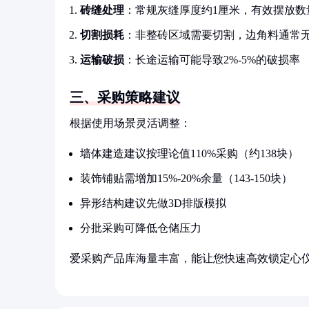
砖缝处理
：常规灰缝厚度约1厘米，有效摆放数
切割损耗
：非整砖区域需要切割，边角料通常
运输破损
：长途运输可能导致2%-5%的破损率
三、采购策略建议
根据使用场景灵活调整：
墙体建造建议按理论值110%采购（约138块）
装饰铺贴需增加15%-20%余量（143-150块）
异形结构建议先做3D排版模拟
分批采购可降低仓储压力
爱采购产品库海量丰富，能让您快速高效锁定心