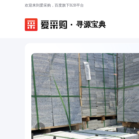
欢迎来到爱采购，百度旗下B2B平台
寻源宝典
‹
›