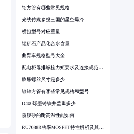
铝方管有哪些常见规格
光线传媒参投三国的星空爆冷
横担型号对应重量
锰矿石产品化合水含量
曲臂车规格型号大全
配电柜母排螺栓力矩要求及连接规范详
解
膨胀螺丝尺寸是多少
镀锌方管有哪些常见规格和型号
D400球墨铸铁井盖重多少
覆膜砂的耐高温性能如何
RU7088R功率MOSFET特性解析及其在
可调电源设计中的实践