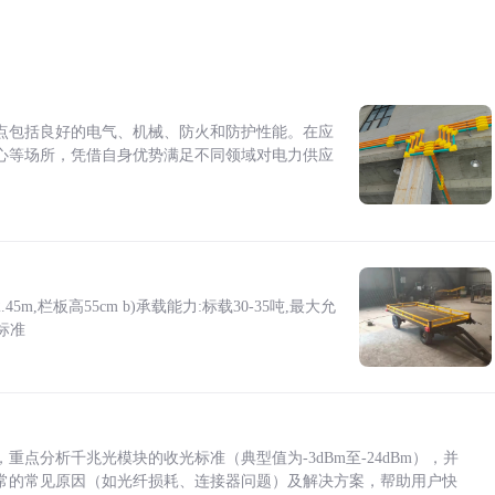
点包括良好的电气、机械、防火和防护性能。在应
心等场所，凭借自身优势满足不同领域对电力供应
5m,栏板高55cm b)承载能力:标载30-35吨,最大允
标准
点分析千兆光模块的收光标准（典型值为-3dBm至-24dBm），并
常的常见原因（如光纤损耗、连接器问题）及解决方案，帮助用户快