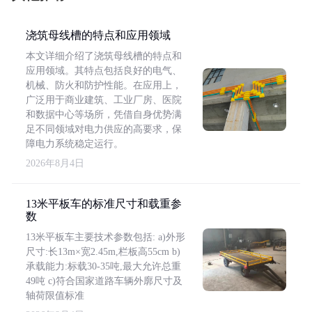
浇筑母线槽的特点和应用领域
本文详细介绍了浇筑母线槽的特点和
应用领域。其特点包括良好的电气、
机械、防火和防护性能。在应用上，
广泛用于商业建筑、工业厂房、医院
和数据中心等场所，凭借自身优势满
足不同领域对电力供应的高要求，保
障电力系统稳定运行。
2026年8月4日
13米平板车的标准尺寸和载重参
数
13米平板车主要技术参数包括: a)外形
尺寸:长13m×宽2.45m,栏板高55cm b)
承载能力:标载30-35吨,最大允许总重
49吨 c)符合国家道路车辆外廓尺寸及
轴荷限值标准