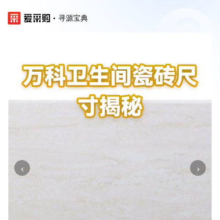
寻源宝典
‹
›