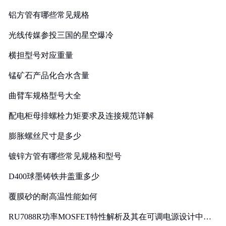
铝方管有哪些常见规格
光线传媒参投三国的星空爆冷
横担型号对应重量
锰矿石产品化合水含量
曲臂车规格型号大全
配电柜母排螺栓力矩要求及连接规范详解
膨胀螺丝尺寸是多少
镀锌方管有哪些常见规格和型号
D400球墨铸铁井盖重多少
覆膜砂的耐高温性能如何
RU7088R功率MOSFET特性解析及其在可调电源设计中的
实践