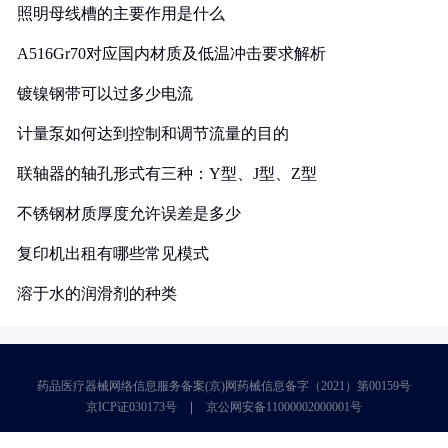
照明母线槽的主要作用是什么
A516Gr70对应国内材质及低温冲击要求解析
镀镍钢带可以过多少电流
计量泵如何达到控制和调节流量的目的
联轴器的轴孔形式有三种：Y型、J型、Z型
不锈钢材质厚度允许误差是多少
复印机出租有哪些常见模式
溶于水的润滑剂的种类
药品医疗器械网络信息服务备案(京)网药械信息备字（2021）第00159号
京ICP证030173号
京公网安备11000002000001号