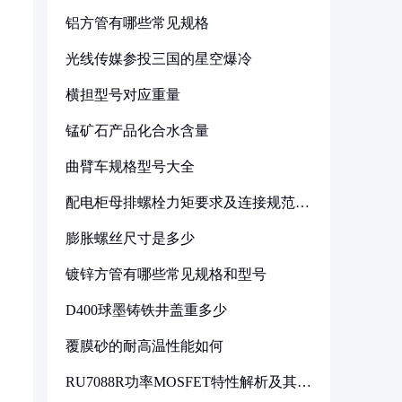
铝方管有哪些常见规格
光线传媒参投三国的星空爆冷
横担型号对应重量
锰矿石产品化合水含量
曲臂车规格型号大全
配电柜母排螺栓力矩要求及连接规范详
解
膨胀螺丝尺寸是多少
镀锌方管有哪些常见规格和型号
D400球墨铸铁井盖重多少
覆膜砂的耐高温性能如何
RU7088R功率MOSFET特性解析及其在
可调电源设计中的实践