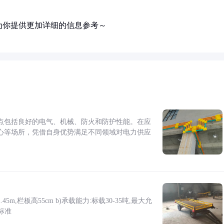
为你提供更加详细的信息参考～
点包括良好的电气、机械、防火和防护性能。在应
心等场所，凭借自身优势满足不同领域对电力供应
5m,栏板高55cm b)承载能力:标载30-35吨,最大允
标准