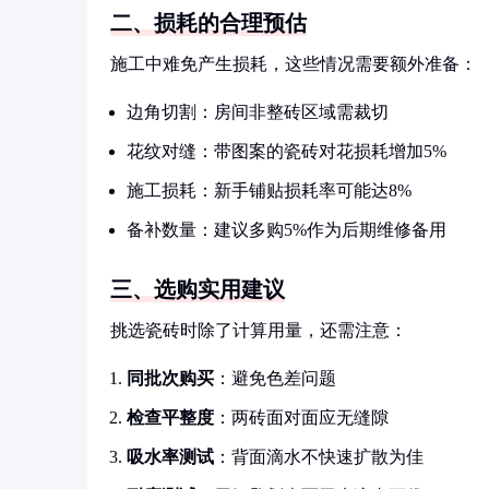
二、损耗的合理预估
施工中难免产生损耗，这些情况需要额外准备：
边角切割：房间非整砖区域需裁切
花纹对缝：带图案的瓷砖对花损耗增加5%
施工损耗：新手铺贴损耗率可能达8%
备补数量：建议多购5%作为后期维修备用
三、选购实用建议
挑选瓷砖时除了计算用量，还需注意：
同批次购买
：避免色差问题
检查平整度
：两砖面对面应无缝隙
吸水率测试
：背面滴水不快速扩散为佳