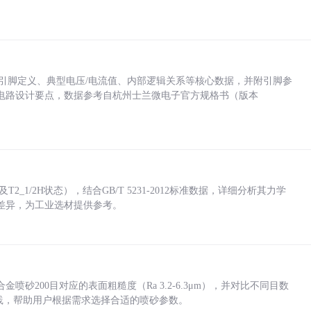
括各引脚定义、典型电压/电流值、内部逻辑关系等核心数据，并附引脚参
电路设计要点，数据参考自杭州士兰微电子官方规格书（版本
_1/2H状态），结合GB/T 5231-2012标准数据，详细分析其力学
差异，为工业选材提供参考。
砂200目对应的表面粗糙度（Ra 3.2-6.3μm），并对比不同目数
业实践，帮助用户根据需求选择合适的喷砂参数。