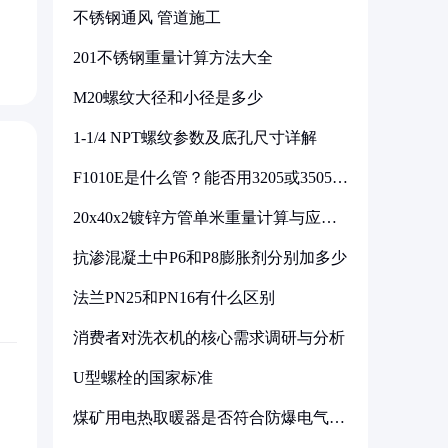
不锈钢通风 管道施工
201不锈钢重量计算方法大全
M20螺纹大径和小径是多少
1-1/4 NPT螺纹参数及底孔尺寸详解
F1010E是什么管？能否用3205或3505代
换
20x40x2镀锌方管单米重量计算与应用
分析
抗渗混凝土中P6和P8膨胀剂分别加多少
法兰PN25和PN16有什么区别
消费者对洗衣机的核心需求调研与分析
U型螺栓的国家标准
煤矿用电热取暖器是否符合防爆电气设
备标准