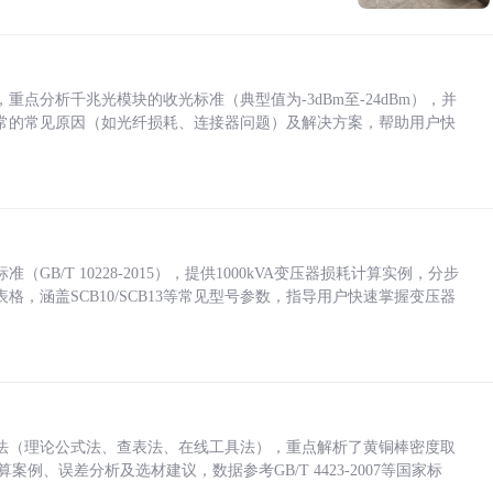
点分析千兆光模块的收光标准（典型值为-3dBm至-24dBm），并
常的常见原因（如光纤损耗、连接器问题）及解决方案，帮助用户快
/T 10228-2015），提供1000kVA变压器损耗计算实例，分步
，涵盖SCB10/SCB13等常见型号参数，指导用户快速掌握变压器
法（理论公式法、查表法、在线工具法），重点解析了黄铜棒密度取
计算案例、误差分析及选材建议，数据参考GB/T 4423-2007等国家标