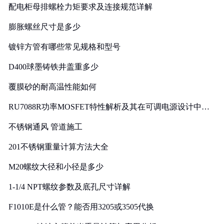
配电柜母排螺栓力矩要求及连接规范详解
膨胀螺丝尺寸是多少
镀锌方管有哪些常见规格和型号
D400球墨铸铁井盖重多少
覆膜砂的耐高温性能如何
RU7088R功率MOSFET特性解析及其在可调电源设计中的
实践
不锈钢通风 管道施工
201不锈钢重量计算方法大全
M20螺纹大径和小径是多少
1-1/4 NPT螺纹参数及底孔尺寸详解
F1010E是什么管？能否用3205或3505代换