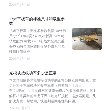
2026年8月4日
13米平板车的标准尺寸和载重参
数
13米平板车主要技术参数包括: a)外形
尺寸:长13m×宽2.45m,栏板高55cm b)
承载能力:标载30-35吨,最大允许总重
49吨 c)符合国家道路车辆外廓尺寸及
轴荷限值标准
2026年8月4日
光模块接收功率多少是正常
本文详细解答光模块接收功率的正常范围及影响因素，重
点分析千兆光模块的收光标准（典型值为-3dBm
至-24dBm），并提供不同速率光模块的参考值表格。同时
解释功率异常的常见原因（如光纤损耗、连接器问题）及
解决方案，帮助用户快速判断网络性能问题。
2026年8月4日