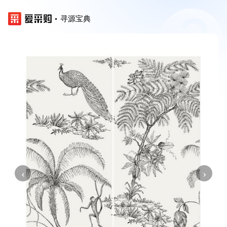
寻源宝典
‹
›