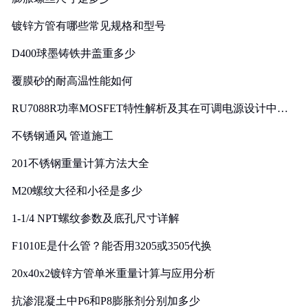
镀锌方管有哪些常见规格和型号
D400球墨铸铁井盖重多少
覆膜砂的耐高温性能如何
RU7088R功率MOSFET特性解析及其在可调电源设计中的
实践
不锈钢通风 管道施工
201不锈钢重量计算方法大全
M20螺纹大径和小径是多少
1-1/4 NPT螺纹参数及底孔尺寸详解
F1010E是什么管？能否用3205或3505代换
20x40x2镀锌方管单米重量计算与应用分析
抗渗混凝土中P6和P8膨胀剂分别加多少