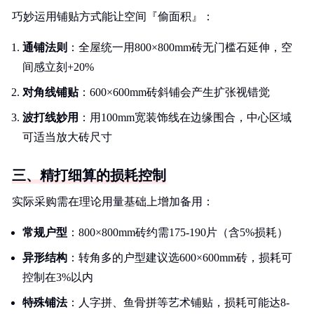
巧妙运用铺贴方式能让空间『偷面积』：
通铺法则
：全屋统一用800×800mm砖无门槛石延伸，空
间感立刻+20%
对角线铺贴
：600×600mm砖斜铺会产生扩张视错觉
波打线妙用
：用100mm宽装饰线在边缘围合，中心区域
可适当放大砖尺寸
三、精打细算的损耗控制
实际采购需在理论用量基础上增加备用：
常规户型
：800×800mm砖约需175-190片（含5%损耗）
异形结构
：转角多的户型建议选600×600mm砖，损耗可
控制在3%以内
特殊铺法
：人字拼、鱼骨拼等艺术铺贴，损耗可能达8-