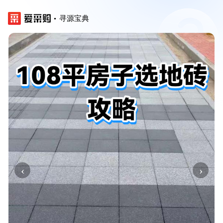
寻源宝典
‹
›