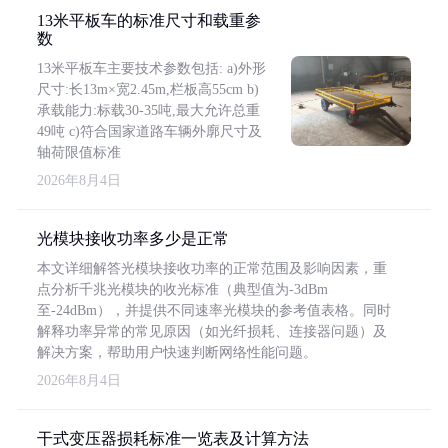
13米平板车的标准尺寸和载重参
数
13米平板车主要技术参数包括: a)外形
尺寸:长13m×宽2.45m,栏板高55cm b)
承载能力:标载30-35吨,最大允许总重
49吨 c)符合国家道路车辆外廓尺寸及
轴荷限值标准
2026年8月4日
光模块接收功率多少是正常
本文详细解答光模块接收功率的正常范围及影响因素，重
点分析千兆光模块的收光标准（典型值为-3dBm
至-24dBm），并提供不同速率光模块的参考值表格。同时
解释功率异常的常见原因（如光纤损耗、连接器问题）及
解决方案，帮助用户快速判断网络性能问题。
2026年8月4日
干式变压器损耗标准一览表及计算方法