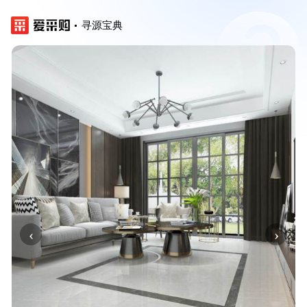
寻源宝典
‹
›