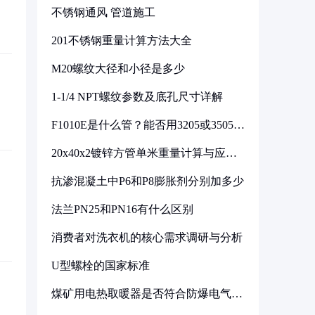
不锈钢通风 管道施工
201不锈钢重量计算方法大全
M20螺纹大径和小径是多少
1-1/4 NPT螺纹参数及底孔尺寸详解
F1010E是什么管？能否用3205或3505代
换
20x40x2镀锌方管单米重量计算与应用
分析
抗渗混凝土中P6和P8膨胀剂分别加多少
法兰PN25和PN16有什么区别
消费者对洗衣机的核心需求调研与分析
U型螺栓的国家标准
煤矿用电热取暖器是否符合防爆电气设
备标准