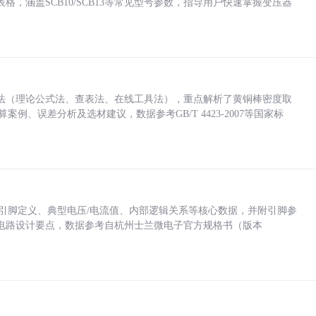
，涵盖SCB10/SCB13等常见型号参数，指导用户快速掌握变压器
法（理论公式法、查表法、在线工具法），重点解析了黄铜棒密度取
计算案例、误差分析及选材建议，数据参考GB/T 4423-2007等国家标
括各引脚定义、典型电压/电流值、内部逻辑关系等核心数据，并附引脚参
电路设计要点，数据参考自杭州士兰微电子官方规格书（版本