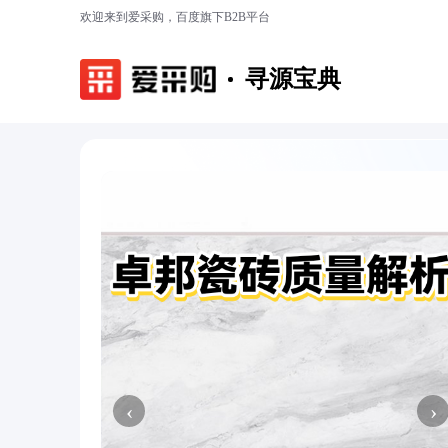
欢迎来到爱采购，百度旗下B2B平台
寻源宝典
‹
›