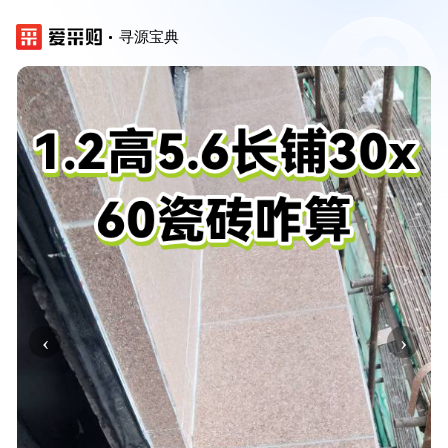
寻源宝典
‹
›