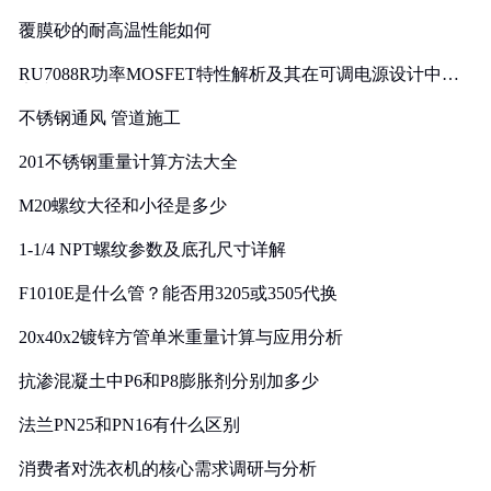
覆膜砂的耐高温性能如何
RU7088R功率MOSFET特性解析及其在可调电源设计中的
实践
不锈钢通风 管道施工
201不锈钢重量计算方法大全
M20螺纹大径和小径是多少
1-1/4 NPT螺纹参数及底孔尺寸详解
F1010E是什么管？能否用3205或3505代换
20x40x2镀锌方管单米重量计算与应用分析
抗渗混凝土中P6和P8膨胀剂分别加多少
法兰PN25和PN16有什么区别
消费者对洗衣机的核心需求调研与分析