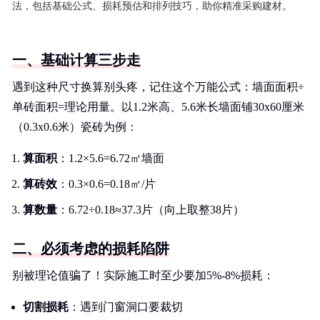
法，包括基础公式、损耗预估和排列技巧，助你精准采购建材。
一、基础计算三步走
遇到这种尺寸换算别头疼，记住这个万能公式：墙面面积÷
单砖面积=理论用量。以1.2米高、5.6米长墙面铺30x60厘米
（0.3x0.6米）瓷砖为例：
算面积
：1.2×5.6=6.72㎡墙面
算砖效
：0.3×0.6=0.18㎡/片
算数量
：6.72÷0.18≈37.3片（向上取整38片）
二、必须考虑的损耗陷阱
别被理论值骗了！实际施工时至少要加5%-8%损耗：
切割损耗
：遇到门窗洞口要裁切