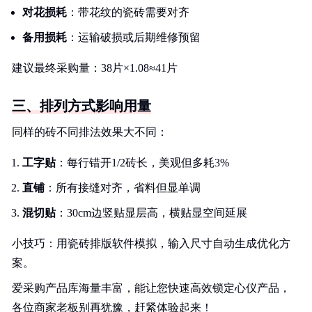
对花损耗
：带花纹的瓷砖需要对齐
备用损耗
：运输破损或后期维修预留
建议最终采购量：38片×1.08≈41片
三、排列方式影响用量
同样的砖不同排法效果大不同：
工字贴
：每行错开1/2砖长，美观但多耗3%
直铺
：所有接缝对齐，省料但显单调
混切贴
：30cm边竖贴显层高，横贴显空间延展
小技巧：用瓷砖排版软件模拟，输入尺寸自动生成优化方
案。
爱采购产品库海量丰富，能让您快速高效锁定心仪产品，
各位商家老板别再犹豫，赶紧体验起来！