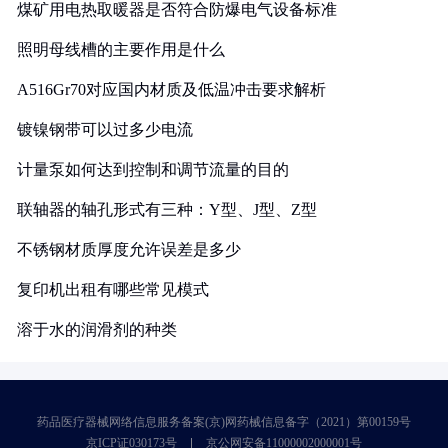
煤矿用电热取暖器是否符合防爆电气设备标准
照明母线槽的主要作用是什么
A516Gr70对应国内材质及低温冲击要求解析
镀镍钢带可以过多少电流
计量泵如何达到控制和调节流量的目的
联轴器的轴孔形式有三种：Y型、J型、Z型
不锈钢材质厚度允许误差是多少
复印机出租有哪些常见模式
溶于水的润滑剂的种类
药品医疗器械网络信息服务备案(京)网药械信息备字（2021）第00159号
京ICP证030173号
京公网安备11000002000001号