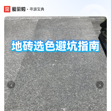
寻源宝典
‹
›