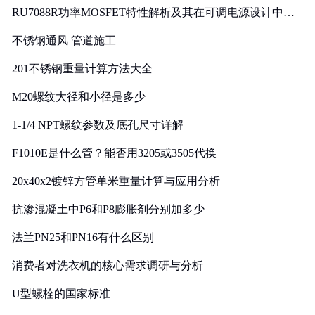
RU7088R功率MOSFET特性解析及其在可调电源设计中的
实践
不锈钢通风 管道施工
201不锈钢重量计算方法大全
M20螺纹大径和小径是多少
1-1/4 NPT螺纹参数及底孔尺寸详解
F1010E是什么管？能否用3205或3505代换
20x40x2镀锌方管单米重量计算与应用分析
抗渗混凝土中P6和P8膨胀剂分别加多少
法兰PN25和PN16有什么区别
消费者对洗衣机的核心需求调研与分析
U型螺栓的国家标准