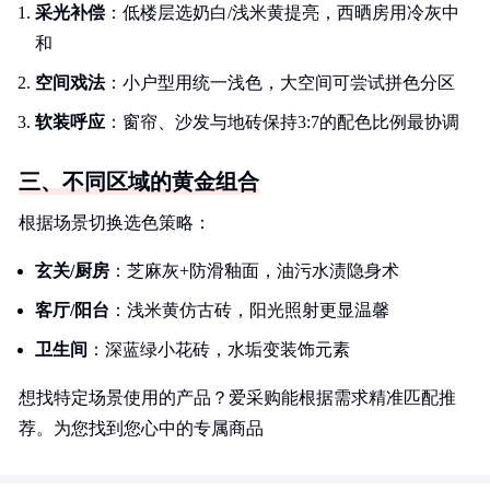
采光补偿
：低楼层选奶白/浅米黄提亮，西晒房用冷灰中
和
空间戏法
：小户型用统一浅色，大空间可尝试拼色分区
软装呼应
：窗帘、沙发与地砖保持3:7的配色比例最协调
三、不同区域的黄金组合
根据场景切换选色策略：
玄关/厨房
：芝麻灰+防滑釉面，油污水渍隐身术
客厅/阳台
：浅米黄仿古砖，阳光照射更显温馨
卫生间
：深蓝绿小花砖，水垢变装饰元素
想找特定场景使用的产品？爱采购能根据需求精准匹配推
荐。为您找到您心中的专属商品