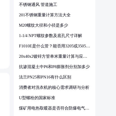
不锈钢通风 管道施工
201不锈钢重量计算方法大全
M20螺纹大径和小径是多少
1-1/4 NPT螺纹参数及底孔尺寸详解
F1010E是什么管？能否用3205或3505代
换
20x40x2镀锌方管单米重量计算与应用
分析
抗渗混凝土中P6和P8膨胀剂分别加多少
法兰PN25和PN16有什么区别
消费者对洗衣机的核心需求调研与分析
U型螺栓的国家标准
煤矿用电热取暖器是否符合防爆电气设
备标准