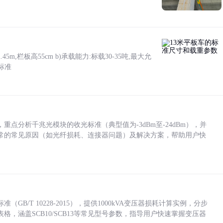
5m,栏板高55cm b)承载能力:标载30-35吨,最大允
标准
点分析千兆光模块的收光标准（典型值为-3dBm至-24dBm），并
常的常见原因（如光纤损耗、连接器问题）及解决方案，帮助用户快
/T 10228-2015），提供1000kVA变压器损耗计算实例，分步
，涵盖SCB10/SCB13等常见型号参数，指导用户快速掌握变压器