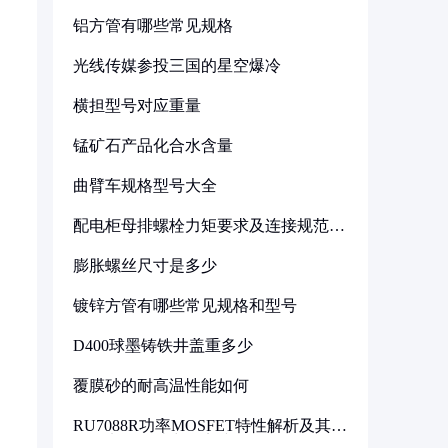
铝方管有哪些常见规格
光线传媒参投三国的星空爆冷
横担型号对应重量
锰矿石产品化合水含量
曲臂车规格型号大全
配电柜母排螺栓力矩要求及连接规范详
解
膨胀螺丝尺寸是多少
镀锌方管有哪些常见规格和型号
D400球墨铸铁井盖重多少
覆膜砂的耐高温性能如何
RU7088R功率MOSFET特性解析及其在
可调电源设计中的实践