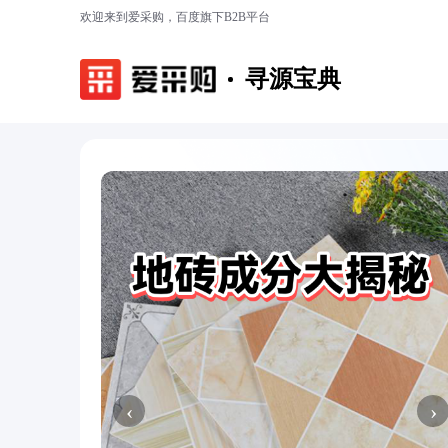
欢迎来到爱采购，百度旗下B2B平台
寻源宝典
‹
›