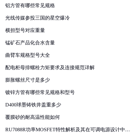
铝方管有哪些常见规格
光线传媒参投三国的星空爆冷
横担型号对应重量
锰矿石产品化合水含量
曲臂车规格型号大全
配电柜母排螺栓力矩要求及连接规范详解
膨胀螺丝尺寸是多少
镀锌方管有哪些常见规格和型号
D400球墨铸铁井盖重多少
覆膜砂的耐高温性能如何
RU7088R功率MOSFET特性解析及其在可调电源设计中的
实践