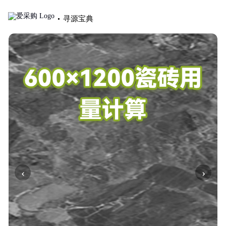
寻源宝典
‹
›