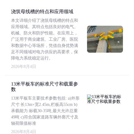
浇筑母线槽的特点和应用领域
本文详细介绍了浇筑母线槽的特点和
应用领域。其特点包括良好的电气、
机械、防火和防护性能。在应用上，
广泛用于商业建筑、工业厂房、医院
和数据中心等场所，凭借自身优势满
足不同领域对电力供应的高要求，保
障电力系统稳定运行。
2026年8月4日
13米平板车的标准尺寸和载重参
数
13米平板车主要技术参数包括: a)外形
尺寸:长13m×宽2.45m,栏板高55cm b)
承载能力:标载30-35吨,最大允许总重
49吨 c)符合国家道路车辆外廓尺寸及
轴荷限值标准
2026年8月4日