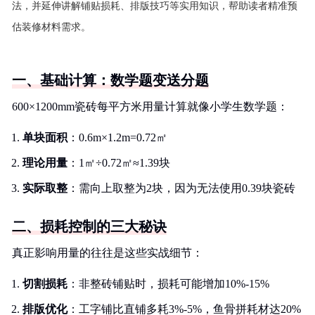
法，并延伸讲解铺贴损耗、排版技巧等实用知识，帮助读者精准预
估装修材料需求。
一、基础计算：数学题变送分题
600×1200mm瓷砖每平方米用量计算就像小学生数学题：
单块面积
：0.6m×1.2m=0.72㎡
理论用量
：1㎡÷0.72㎡≈1.39块
实际取整
：需向上取整为2块，因为无法使用0.39块瓷砖
二、损耗控制的三大秘诀
真正影响用量的往往是这些实战细节：
切割损耗
：非整砖铺贴时，损耗可能增加10%-15%
排版优化
：工字铺比直铺多耗3%-5%，鱼骨拼耗材达20%