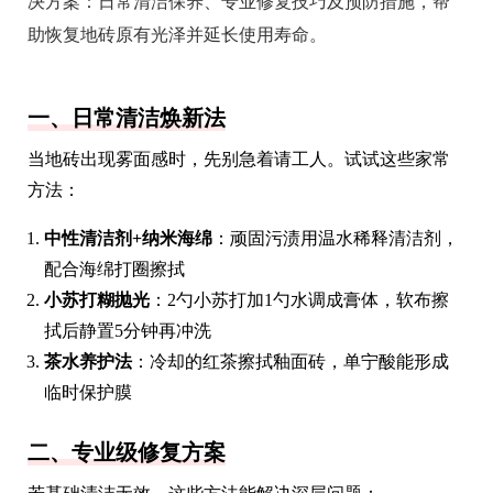
决方案：日常清洁保养、专业修复技巧及预防措施，帮
助恢复地砖原有光泽并延长使用寿命。
一、日常清洁焕新法
当地砖出现雾面感时，先别急着请工人。试试这些家常
方法：
中性清洁剂+纳米海绵
：顽固污渍用温水稀释清洁剂，
配合海绵打圈擦拭
小苏打糊抛光
：2勺小苏打加1勺水调成膏体，软布擦
拭后静置5分钟再冲洗
茶水养护法
：冷却的红茶擦拭釉面砖，单宁酸能形成
临时保护膜
二、专业级修复方案