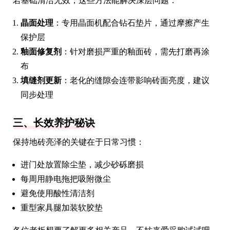
若基础清洁无效，这些方法能解决深层问题：
晶面处理
：专用晶面机配合钻石垫片，通过摩擦产生
保护层
釉面修复剂
：针对磨损严重的釉面砖，需先打磨再涂
布
填缝剂更新
：老化的缝隙会连带影响砖面亮度，建议
同步处理
三、长效养护秘诀
保持地砖亮泽的关键在于日常习惯：
进门处放置除尘垫，减少砂砾磨损
每周用静电拖把吸附微尘
避免使用酸性清洁剂
重型家具腿加装软胶垫